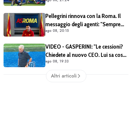
il rinnovo di Pellegrini
Pellegrini rinnova con la Roma. Il
messaggio degli agenti: "Sempre
ago 08, 20:15
orgogliosi di essere al tuo fianco"
(FOTO)
VIDEO - GASPERINI: "Le cessioni?
Chiedete al nuovo CEO. Lui sa cosa
ago 08, 19:33
può fare la Roma"
Altri articoli