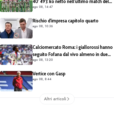
40' 49'): ko netto nell'ultimo match del
ago 08, 14:47
tour britannico (FOTO e VIDEO)
Rischio d'impresa capitolo quarto
ago 08, 10:36
Calciomercato Roma: i giallorossi hanno
seguito Fofana dal vivo almeno in due
ago 08, 13:20
occasioni. Costa 40/45 milioni
Vertice con Gasp
ago 08, 8:44
Altri articoli