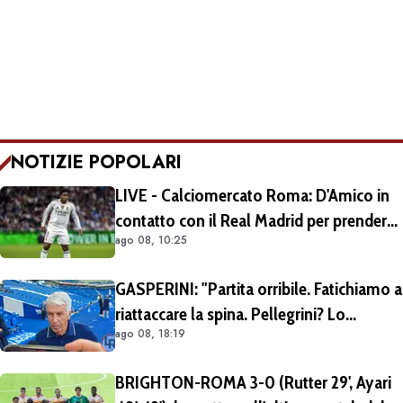
NOTIZIE POPOLARI
LIVE - Calciomercato Roma: D'Amico in
contatto con il Real Madrid per prendere
ago 08, 10:25
Endrick in prestito con diritto di riscatto.
Mezza Premier League sul brasiliano
GASPERINI: "Partita orribile. Fatichiamo a
riattaccare la spina. Pellegrini? Lo
ago 08, 18:19
rivedremo in campo tra un mese.
Cessioni? Chiedete al CEO"
BRIGHTON-ROMA 3-0 (Rutter 29', Ayari