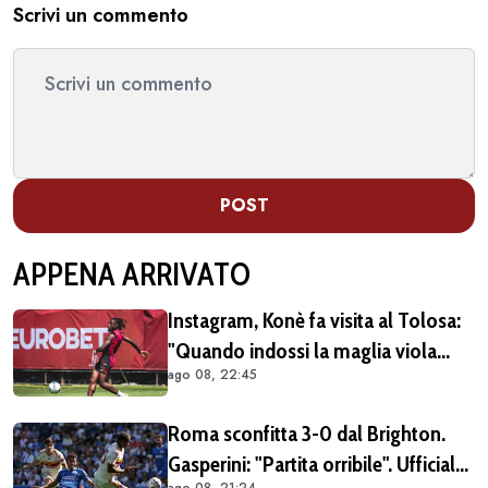
Scrivi un commento
POST
APPENA ARRIVATO
Instagram, Konè fa visita al Tolosa:
"Quando indossi la maglia viola
ago 08, 22:45
diventi parte della famiglia. Era
importante tornare qui" (FOTO E
Roma sconfitta 3-0 dal Brighton.
VIDEO)
Gasperini: "Partita orribile". Ufficiale
ago 08, 21:24