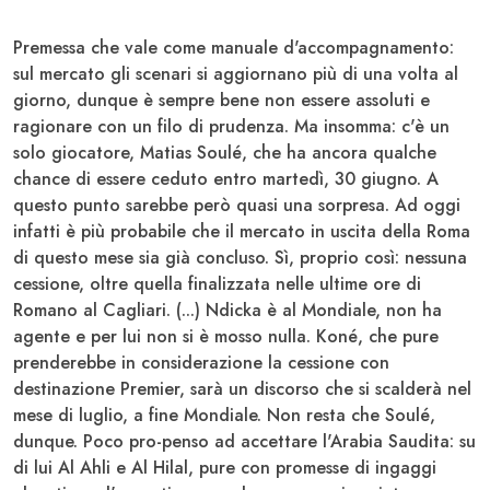
Premessa che vale come manuale d'accompagnamento:
sul mercato gli scenari si aggiornano più di una volta al
giorno, dunque è sempre bene non essere assoluti e
ragionare con un filo di prudenza. Ma insomma: c'è un
solo giocatore, Matias
Soulé
, che ha ancora qualche
chance di essere ceduto entro martedì, 30 giugno. A
questo punto sarebbe però quasi una sorpresa. Ad oggi
infatti è più probabile che il mercato in uscita della
Roma
di questo mese sia già concluso. Sì, proprio così: nessuna
cessione, oltre quella finalizzata nelle ultime ore di
Romano
al Cagliari. (...)
Ndicka
è al Mondiale, non ha
agente e per lui non si è mosso nulla.
Koné
, che pure
prenderebbe in considerazione la cessione con
destinazione Premier, sarà un discorso che si scalderà nel
mese di luglio, a fine Mondiale. Non resta che
Soulé
,
dunque. Poco pro-penso ad accettare l'Arabia Saudita: su
di lui
Al Ahli e Al Hila
l, pure con promesse di ingaggi