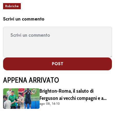
Rubriche
Scrivi un commento
POST
APPENA ARRIVATO
Brighton-Roma, il saluto di
Ferguson ai vecchi compagni e a
ago 08, 16:10
Gasperini (FOTO e VIDEO)