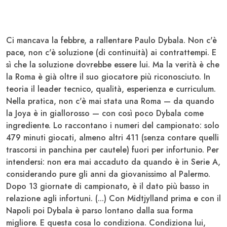
Ci mancava la febbre, a rallentare Paulo
Dybala
. Non c'è
pace, non c'è soluzione (di continuità) ai contrattempi. E
sì che la soluzione dovrebbe essere lui. Ma la verità è che
la
Roma
è già oltre il suo giocatore più riconosciuto. In
teoria il leader tecnico, qualità, esperienza e curriculum.
Nella pratica, non c'è mai stata una Roma — da quando
la Joya è in giallorosso — con così poco Dybala come
ingrediente. Lo raccontano i numeri del campionato: solo
479 minuti
giocati, almeno altri 411 (senza contare quelli
trascorsi in panchina per cautele) fuori per infortunio. Per
intendersi: non era mai accaduto da quando è in Serie A,
considerando pure gli anni da giovanissimo al Palermo.
Dopo 13 giornate di campionato, è il dato più basso in
relazione agli infortuni. (...) Con Midtjylland prima e con il
Napoli poi Dybala è parso lontano dalla sua forma
migliore. E questa cosa lo condiziona. Condiziona lui,