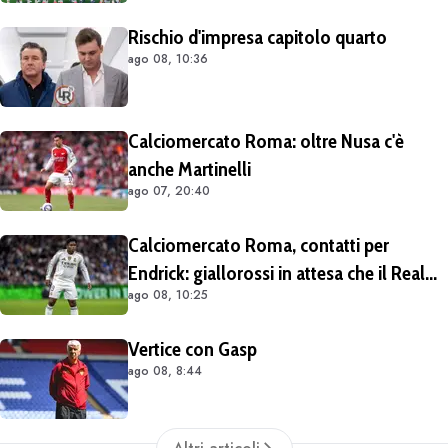
Rischio d'impresa capitolo quarto
ago 08, 10:36
Calciomercato Roma: oltre Nusa c'è
anche Martinelli
ago 07, 20:40
Calciomercato Roma, contatti per
Endrick: giallorossi in attesa che il Real
ago 08, 10:25
Madrid apra al prestito
Vertice con Gasp
ago 08, 8:44