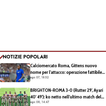
NOTIZIE POPOLARI
Calciomercato Roma, Gittens nuovo
nome per l'attacco: operazione fattibile
ago 07, 18:52
solo in prestito
BRIGHTON-ROMA 3-0 (Rutter 29', Ayari
40' 49'): ko netto nell'ultimo match del
ago 08, 14:47
tour britannico (FOTO e VIDEO)