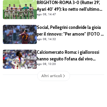
BRIGHTON-ROMA 3-0 (Rutter 29',
Ayari 40' 49'): ko netto nell'ultimo
ago 08, 14:47
match del tour britannico (FOTO e
VIDEO)
Social, Pellegrini condivide la gioia
per il rinnovo: "Per amore" (FOTO e
ago 08, 14:32
VIDEO)
Calciomercato Roma: i giallorossi
hanno seguito Fofana dal vivo
ago 08, 13:20
almeno in due occasioni. Costa
40/45 milioni
Altri articoli