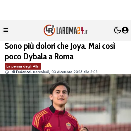
Sono più dolori che Joya. Mai così
poco Dybala a Roma
La penna degli Altri
di
FedericoL
mercoledì, 03 dicembre 2025 alle 8:08