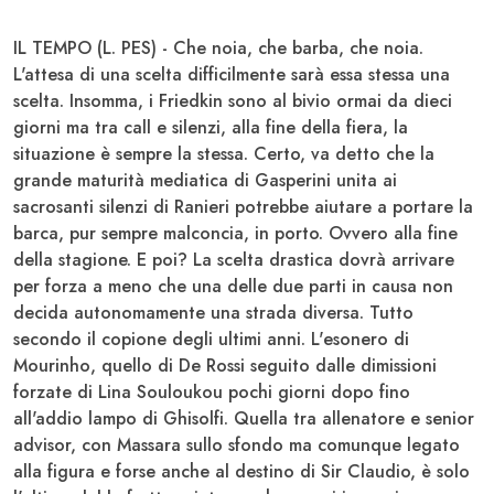
IL TEMPO (L. PES) - Che noia, che barba, che noia.
L'attesa di una scelta difficilmente sarà essa stessa una
scelta. Insomma, i
Friedkin
sono al bivio ormai da dieci
giorni ma tra call e silenzi, alla fine della fiera, la
situazione è sempre la stessa. Certo, va detto che la
grande maturità mediatica di
Gasperini
unita ai
sacrosanti silenzi di
Ranieri
potrebbe aiutare a portare la
barca, pur sempre malconcia, in porto. Ovvero alla fine
della stagione. E poi? La scelta drastica dovrà arrivare
per forza a meno che una delle due parti in causa non
decida autonomamente una strada diversa. Tutto
secondo il copione degli ultimi anni. L'esonero di
Mourinho
, quello di
De Rossi
seguito dalle dimissioni
forzate di Lina
Souloukou
pochi giorni dopo fino
all'addio lampo di
Ghisolfi
. Quella tra allenatore e senior
advisor, con
Massara
sullo sfondo ma comunque legato
alla figura e forse anche al destino di Sir Claudio, è solo