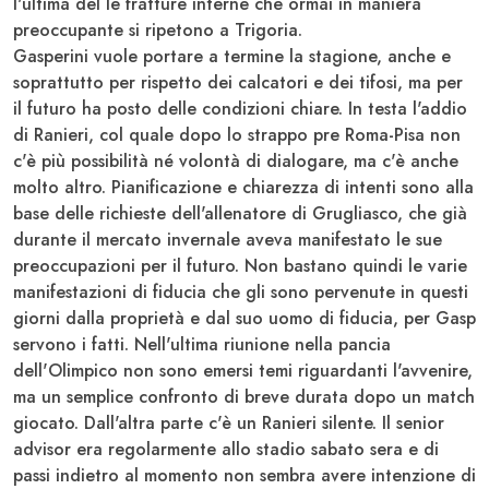
l'ultima del le fratture interne che ormai in maniera
preoccupante si ripetono a
Trigoria
.
Gasperini vuole portare a termine la stagione, anche e
soprattutto per rispetto dei calcatori e dei tifosi, ma per
il futuro ha posto delle condizioni chiare. In testa l'addio
di Ranieri, col quale dopo lo strappo pre
Roma-Pisa
non
c'è più possibilità né volontà di dialogare, ma c'è anche
molto altro. Pianificazione e chiarezza di intenti sono alla
base delle richieste dell'allenatore di Grugliasco, che già
durante il mercato invernale aveva manifestato le sue
preoccupazioni per il futuro. Non bastano quindi le varie
manifestazioni di fiducia che gli sono pervenute in questi
giorni dalla proprietà e dal suo uomo di fiducia, per Gasp
servono i fatti. Nell'ultima riunione nella pancia
dell'Olimpico non sono emersi temi riguardanti l'avvenire,
ma un semplice confronto di breve durata dopo un match
giocato. Dall'altra parte c'è un Ranieri silente. Il senior
advisor era regolarmente allo stadio sabato sera e di
passi indietro al momento non sembra avere intenzione di