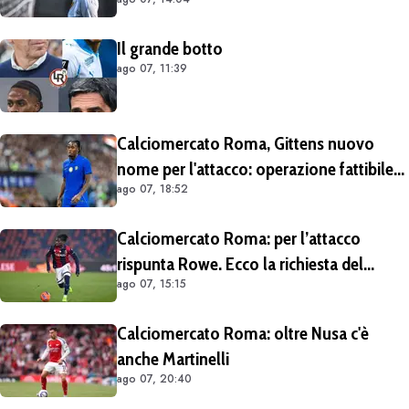
è emerso dal meeting con la proprietà
Il grande botto
ago 07, 11:39
Calciomercato Roma, Gittens nuovo
nome per l'attacco: operazione fattibile
ago 07, 18:52
solo in prestito
Calciomercato Roma: per l’attacco
rispunta Rowe. Ecco la richiesta del
ago 07, 15:15
Bologna
Calciomercato Roma: oltre Nusa c'è
anche Martinelli
ago 07, 20:40