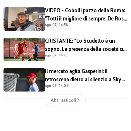
VIDEO - Cobolli pazzo della Roma:
"Totti il migliore di sempre, De Rossi
ago 07, 14:58
il miglior centrocampista. È il club
più grande in Italia"
CRISTANTE: "Lo Scudetto è un
sogno. La presenza della società ci
ago 07, 14:15
dà una spinta anche sul mercato"
Il mercato agita Gasperini: il
retroscena dietro al silenzio a Sky
ago 07, 14:04
Sport. Ecco cosa è emerso dal
meeting con la proprietà
Altri articoli