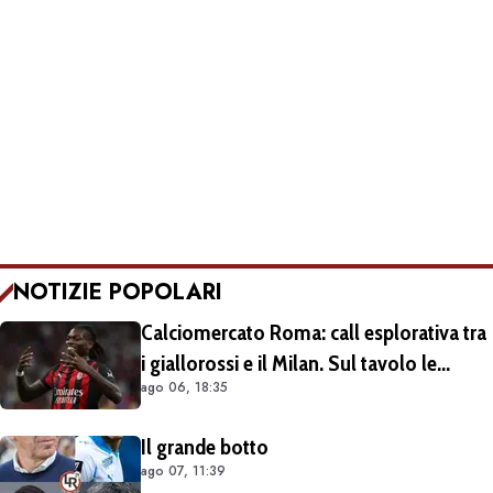
NOTIZIE POPOLARI
Calciomercato Roma: call esplorativa tra
i giallorossi e il Milan. Sul tavolo le
ago 06, 18:35
situazioni di Leao e Soulé
Il grande botto
ago 07, 11:39