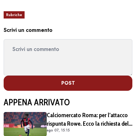
Rubriche
Scrivi un commento
POST
APPENA ARRIVATO
Calciomercato Roma: per l’attacco
rispunta Rowe. Ecco la richiesta del
ago 07, 15:15
Bologna