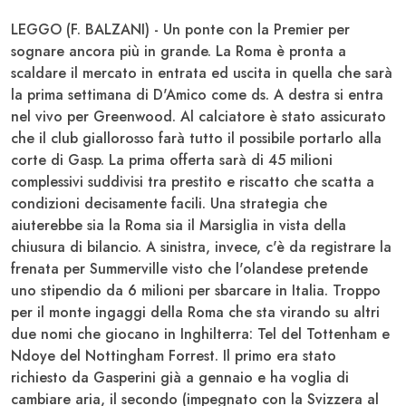
LEGGO (F. BALZANI) - Un ponte con la Premier per
sognare ancora più in grande. La Roma è pronta a
scaldare il mercato in entrata ed uscita in quella che sarà
la prima settimana di D'Amico come ds.
A destra si entra
nel vivo per Greenwood
. Al calciatore è stato assicurato
che il club giallorosso farà tutto il possibile portarlo alla
corte di Gasp. La prima offerta sarà di 45 milioni
complessivi suddivisi tra prestito e riscatto che scatta a
condizioni decisamente facili. Una strategia che
aiuterebbe sia la Roma sia il Marsiglia in vista della
chiusura di bilancio. A sinistra, invece, c'è da registrare la
frenata per Summerville visto che l'olandese pretende
uno stipendio da 6 milioni per sbarcare in Italia. Troppo
per il monte ingaggi della Roma che sta virando su altri
due nomi che giocano in Inghilterra:
Tel del Tottenham e
Ndoye del Nottingham Forrest
. Il primo era stato
richiesto da Gasperini già a gennaio e ha voglia di
cambiare aria, il secondo (impegnato con la Svizzera al