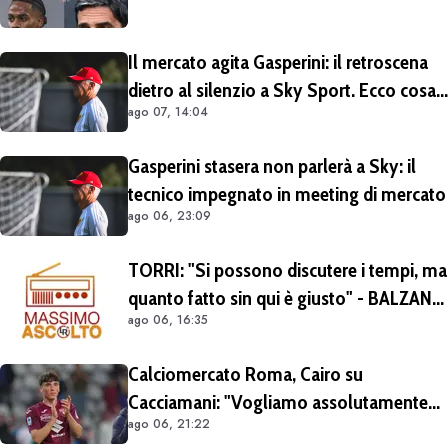
Il mercato agita Gasperini: il retroscena
dietro al silenzio a Sky Sport. Ecco cosa
ago 07, 14:04
è emerso dal meeting con la proprietà
Gasperini stasera non parlerà a Sky: il
tecnico impegnato in meeting di mercato
ago 06, 23:09
TORRI: "Si possono discutere i tempi, ma
quanto fatto sin qui è giusto" - BALZANI:
ago 06, 16:35
"Nonostante Castro e Molina il mercato
ad oggi è insufficiente"
Calciomercato Roma, Cairo su
Cacciamani: "Vogliamo assolutamente
ago 06, 21:22
tenerlo". Distanza tra i club sulla