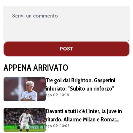
POST
APPENA ARRIVATO
Tre gol dal Brighton, Gasperini
infuriato: "Subito un rinforzo"
ago 09, 10:18
Davanti a tutti c'è l'Inter, la Juve in
ritardo. Allarme Milan e Roma:
ago 09, 10:08
Endrick va preso subito