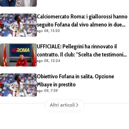
Calciomercato Roma: i giallorossi hanno
seguito Fofana dal vivo almeno in due
ago 08, 13:20
occasioni. Costa 40/45 milioni
UFFICIALE: Pellegrini ha rinnovato il
contratto. Il club: "Scelta che testimonia
ago 08, 12:24
condivisione della visione sportiva e dei
valori del progetto romanista"
Obiettivo Fofana in salita. Opzione
Mbaye in prestito
ago 09, 7:59
Altri articoli