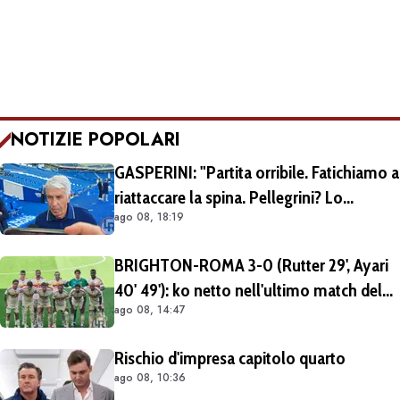
NOTIZIE POPOLARI
GASPERINI: "Partita orribile. Fatichiamo a
riattaccare la spina. Pellegrini? Lo
ago 08, 18:19
rivedremo in campo tra un mese.
Cessioni? Chiedete al CEO"
BRIGHTON-ROMA 3-0 (Rutter 29', Ayari
40' 49'): ko netto nell'ultimo match del
ago 08, 14:47
tour britannico (FOTO e VIDEO)
Rischio d'impresa capitolo quarto
ago 08, 10:36