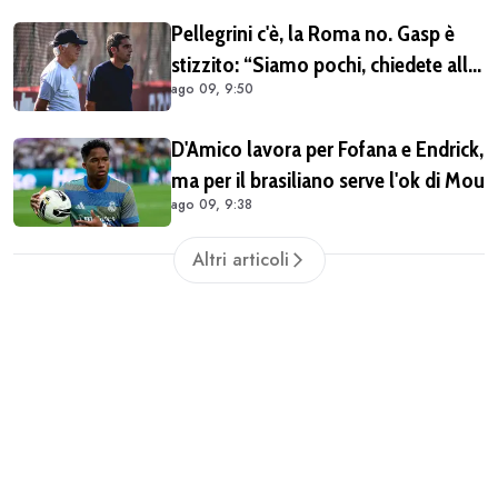
Pellegrini c'è, la Roma no. Gasp è
stizzito: “Siamo pochi, chiedete all
ago 09, 9:50
ad cosa si può fare”
D'Amico lavora per Fofana e Endrick,
ma per il brasiliano serve l'ok di Mou
ago 09, 9:38
Altri articoli