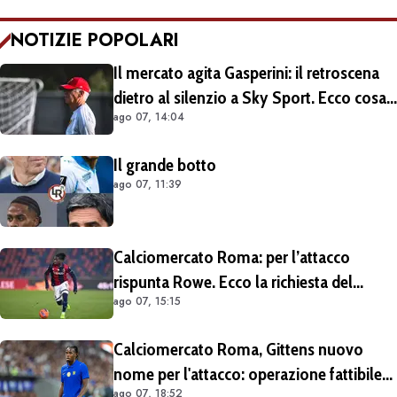
NOTIZIE POPOLARI
Il mercato agita Gasperini: il retroscena
dietro al silenzio a Sky Sport. Ecco cosa
ago 07, 14:04
è emerso dal meeting con la proprietà
Il grande botto
ago 07, 11:39
Calciomercato Roma: per l’attacco
rispunta Rowe. Ecco la richiesta del
ago 07, 15:15
Bologna
Calciomercato Roma, Gittens nuovo
nome per l'attacco: operazione fattibile
ago 07, 18:52