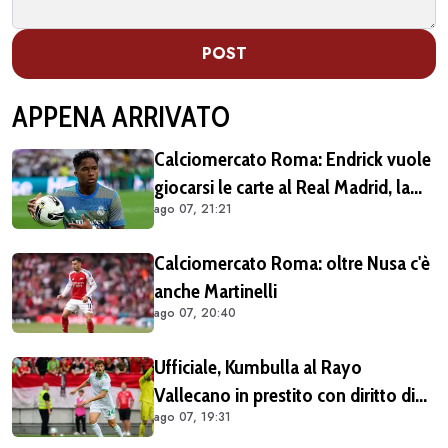
POST
APPENA ARRIVATO
Calciomercato Roma: Endrick vuole
giocarsi le carte al Real Madrid, la
ago 07, 21:21
pista si complica
Calciomercato Roma: oltre Nusa c'è
anche Martinelli
ago 07, 20:40
Ufficiale, Kumbulla al Rayo
Vallecano in prestito con diritto di
ago 07, 19:31
riscatto (COMUNICATO)