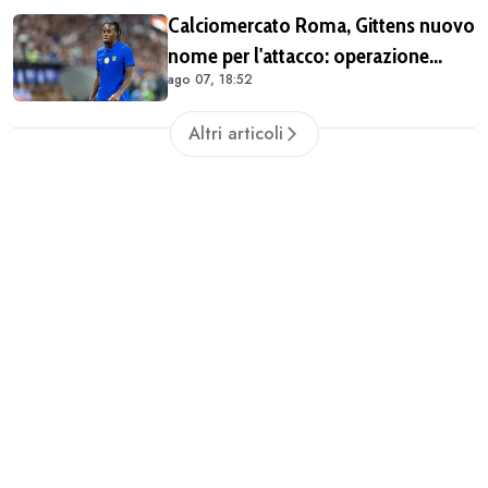
Calciomercato Roma, Gittens nuovo
nome per l'attacco: operazione
ago 07, 18:52
fattibile solo in prestito
Altri articoli