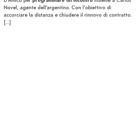
D'Amico per
programmare un incontro
insieme a Carlos
Novel, agente dell'argentino. Con l'obiettivo di
accorciare la distanza e chiudere il rinnovo di contratto.
[...]