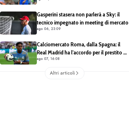
solo in prestito
Gasperini stasera non parlerà a Sky: il
tecnico impegnato in meeting di mercato
ago 06, 23:09
Calciomercato Roma, dalla Spagna: il
Real Madrid ha l'accordo per il prestito di
ago 07, 16:08
Endrick in Premier League
Altri articoli