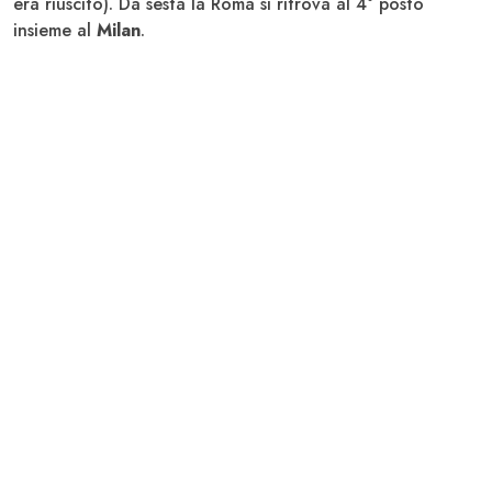
era riuscito). Da sesta la Roma si ritrova al 4° posto
insieme al
Milan
.