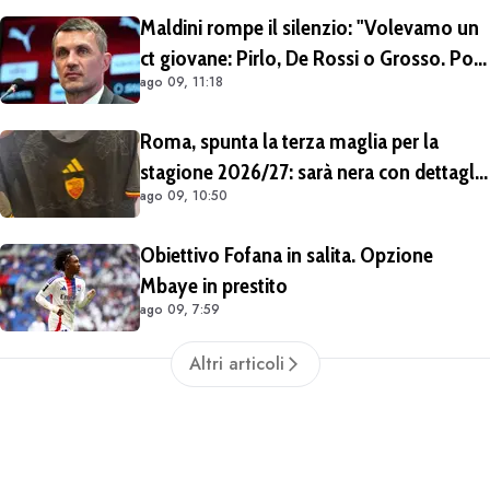
Cherubini vicino al Benevento
Maldini rompe il silenzio: "Volevamo un
ct giovane: Pirlo, De Rossi o Grosso. Poi
ago 09, 11:18
Malagò mi ha detto: «Pirlo non si può
prendere, decido io il Ct»"
Roma, spunta la terza maglia per la
stagione 2026/27: sarà nera con dettagli
ago 09, 10:50
giallorossi
Obiettivo Fofana in salita. Opzione
Mbaye in prestito
ago 09, 7:59
Altri articoli