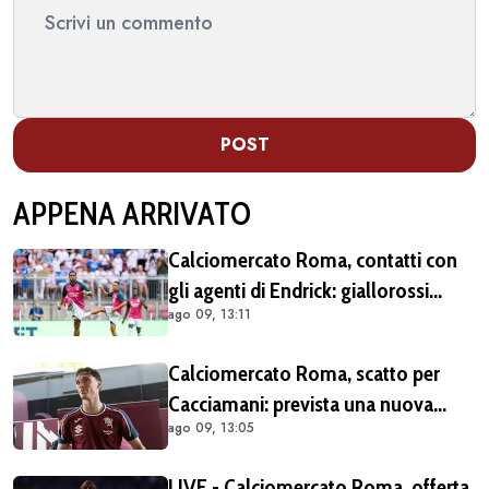
POST
APPENA ARRIVATO
Calciomercato Roma, contatti con
gli agenti di Endrick: giallorossi
ago 09, 13:11
pronti all'affondo in caso di apertura
del Real Madrid
Calciomercato Roma, scatto per
Cacciamani: prevista una nuova
ago 09, 13:05
offerta tra oggi e domani
LIVE - Calciomercato Roma, offerta