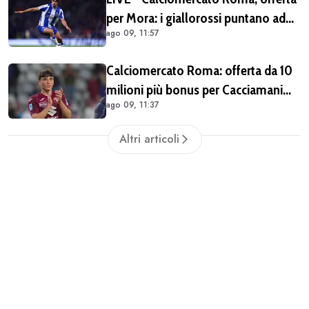
per Mora: i giallorossi puntano ad
ago 09, 11:57
acquistarlo a titolo definitivo.
Operazione voluta da Gasperini
Calciomercato Roma: offerta da 10
milioni più bonus per Cacciamani
ago 09, 11:37
ma c'è distanza, interesse anche
dell'Inter. Cherubini vicino al
Altri articoli
Benevento