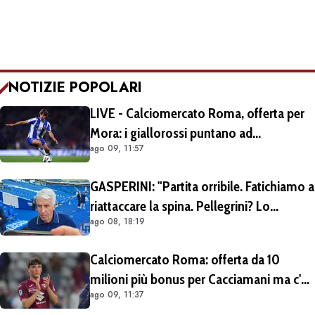
NOTIZIE POPOLARI
LIVE - Calciomercato Roma, offerta per
Mora: i giallorossi puntano ad
ago 09, 11:57
acquistarlo a titolo definitivo.
Operazione voluta da Gasperini
GASPERINI: "Partita orribile. Fatichiamo a
riattaccare la spina. Pellegrini? Lo
ago 08, 18:19
rivedremo in campo tra un mese.
Cessioni? Chiedete al CEO"
Calciomercato Roma: offerta da 10
milioni più bonus per Cacciamani ma c'è
ago 09, 11:37
distanza, interesse anche dell'Inter.