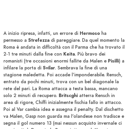
A inizio ripresa, infatti, un errore di
Hermoso
ha
permesso a
Strefezza
di pareggiare. Da quel momento la
Roma è andata in difficoltà con il Parma che ha trovato il
2-1 tre minuti dalla fine con
Keita
. Più bravo dei
romanisti (tre occasioni enormi fallite da Malen e
Pisilli
) a
infilare la porta di
Svilar
. Sembrava la fine di una
stagione maledetta. Poi accade l'imponderabile. Rensch,
entrato da pochi minuti, trova con un bel diagonale la
rete del pari. La Roma attacca a testa bassa, mancano
solo 2 minuti di recupero.
Britscghi
atterra Rensch in
area di rigore, Chiffi inizialmente fischia fallo in attacco.
Poi al Var cambia idea e assegna il penalty. Dal dischetto
va Malen, Gasp non guarda ma l'olandese non tradisce e
segna il gol numero 13 (mai nessun acquisto invernale ci