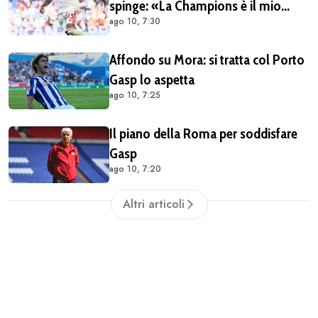
spinge: «La Champions è il mio
ago 10, 7:30
Mondiale. Endrick? Ci spero»
Affondo su Mora: si tratta col Porto
Gasp lo aspetta
ago 10, 7:25
Il piano della Roma per soddisfare
Gasp
ago 10, 7:20
Altri articoli