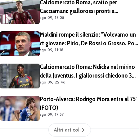
Calciomercato Roma, scatto per
Cacciamani: giallorossi pronti a
ago 09, 13:05
migliorare l'offerta da 15 milioni di euro
più percentuale sulla futura rivendita
Maldini rompe il silenzio: "Volevamo un
ct giovane: Pirlo, De Rossi o Grosso. Poi
ago 09, 11:18
Malagò mi ha detto: «Pirlo non si può
prendere, decido io il Ct»"
Calciomercato Roma: Ndicka nel mirino
della Juventus. I giallorossi chiedono 30
ago 09, 22:46
milioni di euro
Porto-Alverca: Rodrigo Mora entra al 75'
(FOTO)
ago 09, 17:57
Altri articoli