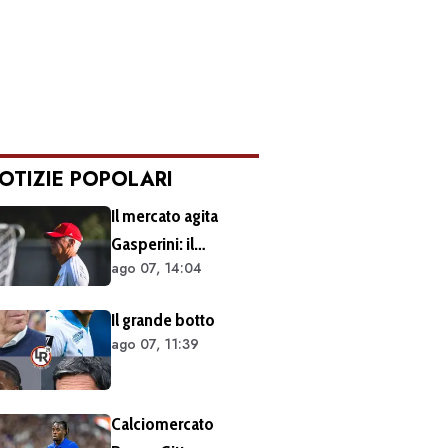
OTIZIE POPOLARI
Il mercato agita
Gasperini: il
ago 07, 14:04
retroscena dietro al
silenzio a Sky Sport.
Il grande botto
Ecco cosa è emerso
ago 07, 11:39
dal meeting con la
proprietà
Calciomercato