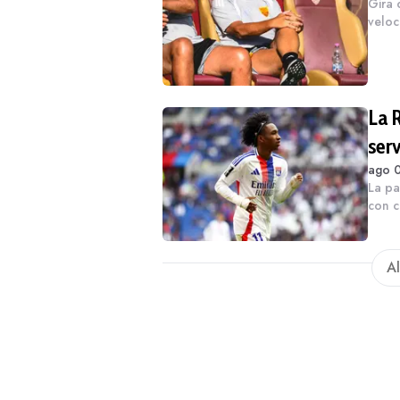
Gira 
veloc
a res
sua fi
La 
ser
ago 0
La pa
con c
perch
tasse
Al