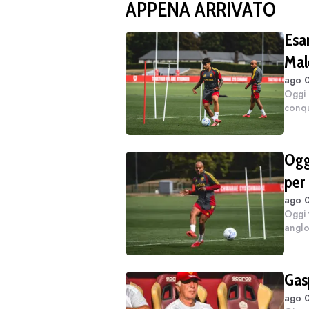
APPENA ARRIVATO
Esa
Mal
ago 0
Oggi 
conqu
forie
serio,
Oggi
per 
ago 0
Oggi 
anglo
Brigh
stavo
Gasp
ago 0