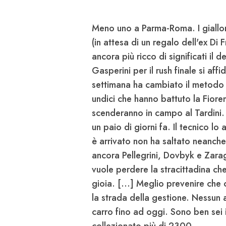
Meno uno a Parma-Roma.
I giall
(in attesa di un regalo dell'ex Di
ancora più ricco di significati il d
Gasperini per il rush finale si affi
settimana ha cambiato il metodo d
undici che hanno battuto la Fioren
scenderanno in campo al Tardini.
un paio di giorni fa
. Il tecnico lo
è arrivato non ha saltato neanche 
ancora
Pellegrini
, Dovbyk e Zarag
vuole perdere la stracittadina
che 
gioia. [...] Meglio prevenire che 
la strada della gestione. Nessun a
carro fino ad oggi. Sono ben sei