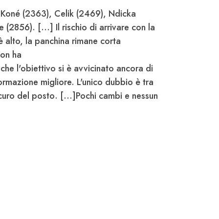
, Koné (2363), Celik (2469), Ndicka
(2856). [...] Il rischio di arrivare con la
è alto, la panchina rimane corta
non ha
che l'obiettivo si è avvicinato ancora di
formazione migliore.
L'unico dubbio è tra
icuro del posto
. [...]Pochi cambi e nessun