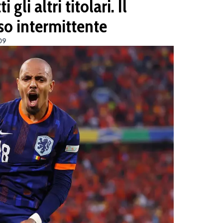
gli altri titolari. Il
oso intermittente
09