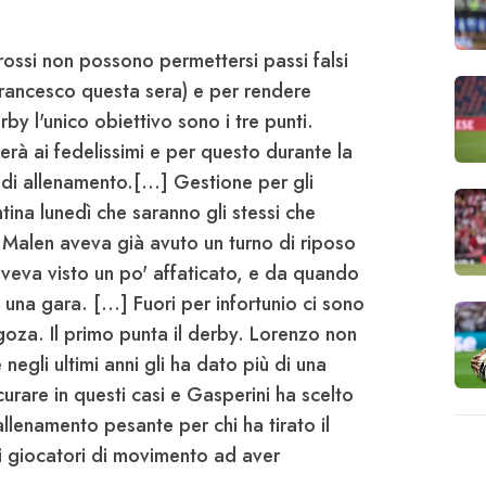
orossi non possono permettersi passi falsi
 Francesco questa sera) e per rendere
erby l'unico obiettivo sono i tre punti.
derà ai fedelissimi
e per questo durante la
i allenamento.[...] Gestione per gli
tina lunedì che saranno gli stessi che
Malen aveva già avuto un turno di riposo
 aveva visto un po' affaticato, e da quando
una gara. [...] Fuori per infortunio ci sono
oza. Il primo punta il derby.
Lorenzo non
negli ultimi anni gli ha dato più di una
curare in questi casi e
Gasperini
ha scelto
llenamento pesante per chi ha tirato il
 i giocatori di movimento ad aver