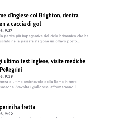
me d'inglese col Brighton, rientra
en a caccia di gol
8, 9:37
la partita più impegnativa del ciclo britannico che ha
istato nella passata stagione un ottavo posto
ro del passo in Conference League. Stavolta si fa sul
 sarà una partita vera...
 ultimo test inglese, visite mediche
Pellegrini
8, 9:29
terza e ultima amichevole della Roma in terra
sassone. Stavolta i giallorossi affronteranno il
ton. Fischio d'inizio previsto alle 16. Da capire se
lta partirà dal via Malen o Cas...
erini ha fretta
8, 9:22