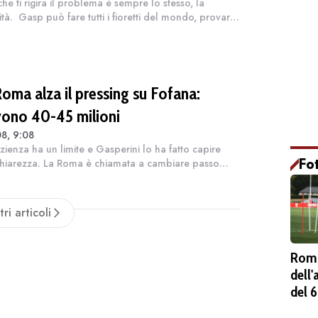
che ti rigira il problema è sempre lo stesso, la
ità. Gasp può fare tutti i fioretti del mondo, provare
tare calmo, evitare le polemiche, inserire uomini di
ducia nella struttura...
Roma alza il pressing su Fofana:
vono 40-45 milioni
8, 9:08
zienza ha un limite e Gasperini lo ha fatto capire
Fo
hiarezza. La Roma è chiamata a cambiare passo
é per completare davvero la rosa serve ancora quel
llo che il tecnico aspetta ormai...
tri articoli
Roma
dell
del 