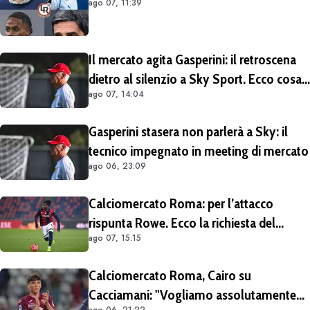
ago 07, 11:39
Il mercato agita Gasperini: il retroscena
dietro al silenzio a Sky Sport. Ecco cosa
ago 07, 14:04
è emerso dal meeting con la proprietà
Gasperini stasera non parlerà a Sky: il
tecnico impegnato in meeting di mercato
ago 06, 23:09
Calciomercato Roma: per l’attacco
rispunta Rowe. Ecco la richiesta del
ago 07, 15:15
Bologna
Calciomercato Roma, Cairo su
Cacciamani: "Vogliamo assolutamente