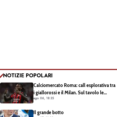
NOTIZIE POPOLARI
Calciomercato Roma: call esplorativa tra
i giallorossi e il Milan. Sul tavolo le
ago 06, 18:35
situazioni di Leao e Soulé
Il grande botto