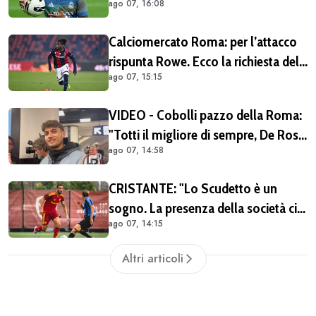
ago 07, 16:08
Endrick in Premier League
Calciomercato Roma: per l’attacco
rispunta Rowe. Ecco la richiesta del
ago 07, 15:15
Bologna
VIDEO - Cobolli pazzo della Roma:
"Totti il migliore di sempre, De Rossi
ago 07, 14:58
il miglior centrocampista. È il club
più grande in Italia"
CRISTANTE: "Lo Scudetto è un
sogno. La presenza della società ci
ago 07, 14:15
dà una spinta anche sul mercato"
(VIDEO)
Altri articoli