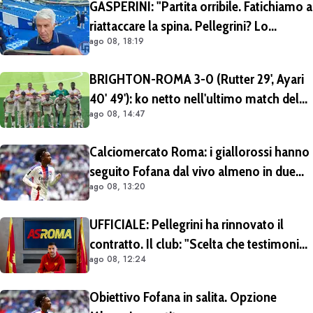
GASPERINI: "Partita orribile. Fatichiamo a
riattaccare la spina. Pellegrini? Lo
ago 08, 18:19
rivedremo in campo tra un mese.
Cessioni? Chiedete al CEO"
BRIGHTON-ROMA 3-0 (Rutter 29', Ayari
40' 49'): ko netto nell'ultimo match del
ago 08, 14:47
tour britannico (FOTO e VIDEO)
Calciomercato Roma: i giallorossi hanno
seguito Fofana dal vivo almeno in due
ago 08, 13:20
occasioni. Costa 40/45 milioni
UFFICIALE: Pellegrini ha rinnovato il
contratto. Il club: "Scelta che testimonia
ago 08, 12:24
condivisione della visione sportiva e dei
valori del progetto romanista"
Obiettivo Fofana in salita. Opzione