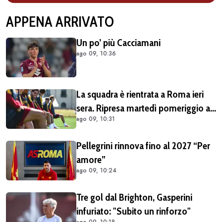
APPENA ARRIVATO
Un po’ più Cacciamani
ago 09, 10:36
La squadra è rientrata a Roma ieri
sera. Ripresa martedì pomeriggio a
ago 09, 10:31
Trigoria
Pellegrini rinnova fino al 2027 “Per
amore”
ago 09, 10:24
Tre gol dal Brighton, Gasperini
infuriato: "Subito un rinforzo"