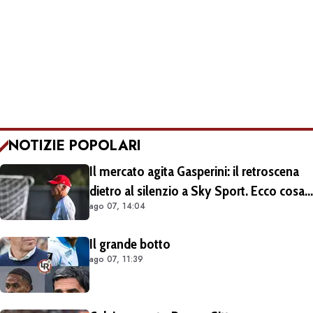
NOTIZIE POPOLARI
Il mercato agita Gasperini: il retroscena
dietro al silenzio a Sky Sport. Ecco cosa
ago 07, 14:04
è emerso dal meeting con la proprietà
Il grande botto
ago 07, 11:39