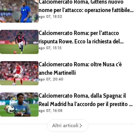
Calciomercato Roma, Gittens nuovo
nome per l'attacco: operazione fattibile
ago 07, 18:52
solo in prestito
Calciomercato Roma: per l’attacco
rispunta Rowe. Ecco la richiesta del
ago 07, 15:15
Bologna
Calciomercato Roma: oltre Nusa c'è
anche Martinelli
ago 07, 20:40
Calciomercato Roma, dalla Spagna: il
Real Madrid ha l'accordo per il prestito di
ago 07, 16:08
Endrick in Premier League
Altri articoli