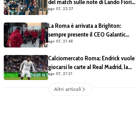
del match sulle note di Lando Fiorini
ago 07, 22:27
(VIDEO)
La Roma è arrivata a Brighton:
sempre presente il CEO Galantic
ago 07, 21:48
(VIDEO)
Calciomercato Roma: Endrick vuole
giocarsi le carte al Real Madrid, la
ago 07, 21:21
pista si complica
Altri articoli