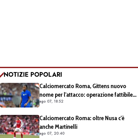
NOTIZIE POPOLARI
Calciomercato Roma, Gittens nuovo
nome per l'attacco: operazione fattibile
ago 07, 18:52
solo in prestito
Calciomercato Roma: oltre Nusa c'è
anche Martinelli
ago 07, 20:40