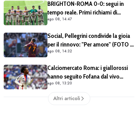
BRIGHTON-ROMA 0-0: segui in
tempo reale. Primi richiami di
ago 08, 14:47
Gasperini per l'avvio non
convincente (FOTO e VIDEO)
Social, Pellegrini condivide la gioia
per il rinnovo: "Per amore" (FOTO e
ago 08, 14:32
VIDEO)
Calciomercato Roma: i giallorossi
hanno seguito Fofana dal vivo
ago 08, 13:20
almeno in due occasioni. Costa
40/45 milioni
Altri articoli