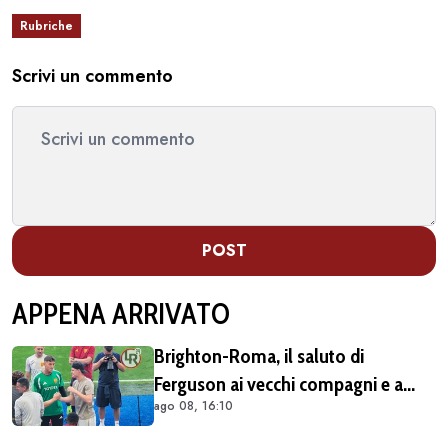
Rubriche
Scrivi un commento
POST
APPENA ARRIVATO
Brighton-Roma, il saluto di
Ferguson ai vecchi compagni e a
ago 08, 16:10
Gasperini (FOTO e VIDEO)