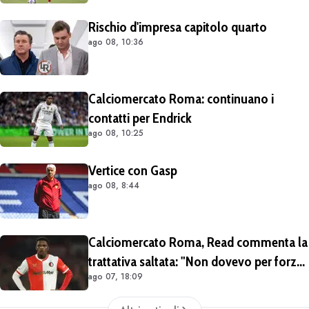
Rischio d'impresa capitolo quarto
ago 08, 10:36
Calciomercato Roma: continuano i
contatti per Endrick
ago 08, 10:25
Vertice con Gasp
ago 08, 8:44
Calciomercato Roma, Read commenta la
trattativa saltata: "Non dovevo per forza
ago 07, 18:09
lasciare il Feyenoord. Giochiamo la
Champions e ho ancora da imparare qui"