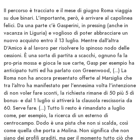
II percorso è tracciato e il mese di giugno
Roma
viaggia
su due binari. L'importante, però, è arrivare al capolinea
felici. Da una parte c'è Gasperini, in pressing (anche in
vacanza in Liguria) e voglioso di poter abbracciare un
nuovo acquisto entro il 13 luglio. Mentre dall'altra
D'Amico
è al lavoro per risolvere lo spinoso nodo delle
cessioni. È una sorta di partita a scacchi, ognuno fa la
pro-pria mossa e gioca le sue carte, Gasp per esempio ha
anticipato tutti ed ha parlato con
Greenwood
, (...) La
Roma non ha ancora presentato offerte al Marsiglia che
tra l'altro ha manifestato per l'ennesima volta l'intenzione
di non voler fare sconti, la richiesta rimane di 50 più 5 di
bonus- e dal 1 luglio si attiverà la clausola rescissoria da
60. Serve fare. (...) Tutto li resto è rimandato a luglio
come, per esempio, la ricerca di un esterno di
centrocampo.
Dodo
è una pista che non si scalda, così
come quella che porta a
Molina
. Non significa che non
siano dei profili graditi, ma per il momento tutto ciò che