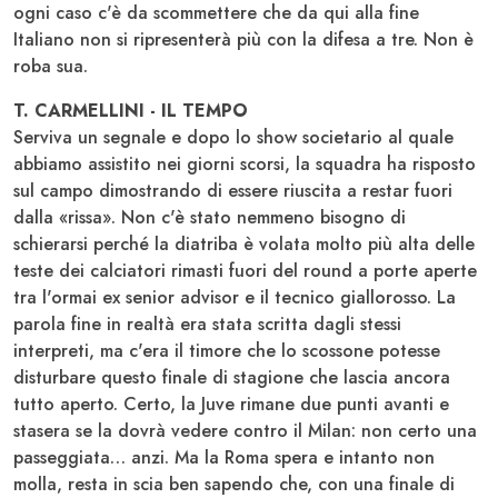
ogni caso c'è da scommettere che da qui alla fine
Italiano non si ripresenterà più con la difesa a tre. Non è
roba sua.
T. CARMELLINI - IL TEMPO
Serviva un segnale e dopo lo show societario al quale
abbiamo assistito nei giorni scorsi, la squadra ha risposto
sul campo dimostrando di essere riuscita a restar fuori
dalla «rissa». Non c'è stato nemmeno bisogno di
schierarsi perché la diatriba è volata molto più alta delle
teste dei calciatori rimasti fuori del round a porte aperte
tra l'ormai ex senior advisor e il tecnico giallorosso. La
parola fine in realtà era stata scritta dagli stessi
interpreti, ma c'era il timore che lo scossone potesse
disturbare questo finale di stagione che lascia ancora
tutto aperto. Certo, la Juve rimane due punti avanti e
stasera se la dovrà vedere contro il Milan: non certo una
passeggiata… anzi. Ma la Roma spera e intanto non
molla, resta in scia ben sapendo che, con una finale di