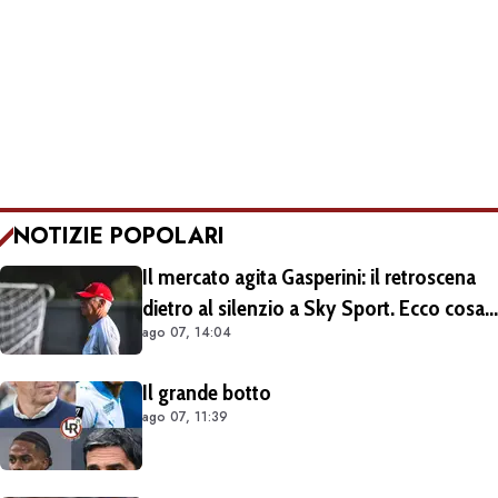
NOTIZIE POPOLARI
Il mercato agita Gasperini: il retroscena
dietro al silenzio a Sky Sport. Ecco cosa
ago 07, 14:04
è emerso dal meeting con la proprietà
Il grande botto
ago 07, 11:39