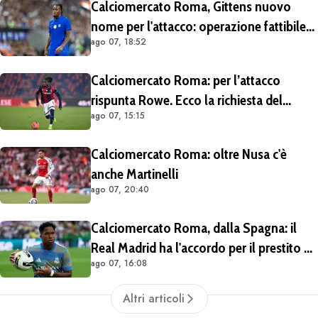
Calciomercato Roma, Gittens nuovo
nome per l'attacco: operazione fattibile
ago 07, 18:52
solo in prestito
Calciomercato Roma: per l’attacco
rispunta Rowe. Ecco la richiesta del
ago 07, 15:15
Bologna
Calciomercato Roma: oltre Nusa c'è
anche Martinelli
ago 07, 20:40
Calciomercato Roma, dalla Spagna: il
Real Madrid ha l'accordo per il prestito di
ago 07, 16:08
Endrick in Premier League
Altri articoli