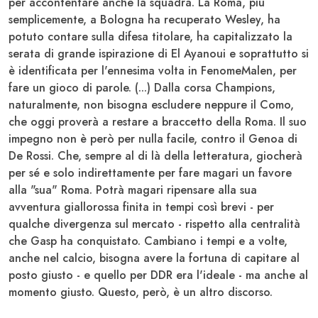
per accontentare anche la squadra. La Roma, più
semplicemente, a Bologna ha recuperato Wesley, ha
potuto contare sulla difesa titolare, ha capitalizzato la
serata di grande ispirazione di El Ayanoui e soprattutto si
è identificata per l'ennesima volta in FenomeMalen, per
fare un gioco di parole. (...) Dalla corsa Champions,
naturalmente, non bisogna escludere neppure il Como,
che oggi proverà a restare a braccetto della Roma. Il suo
impegno non è però per nulla facile, contro il Genoa di
De Rossi. Che, sempre al di là della letteratura, giocherà
per sé e solo indirettamente per fare magari un favore
alla "sua" Roma. Potrà magari ripensare alla sua
avventura giallorossa finita in tempi così brevi - per
qualche divergenza sul mercato - rispetto alla centralità
che Gasp ha conquistato. Cambiano i tempi e a volte,
anche nel calcio, bisogna avere la fortuna di capitare al
posto giusto - e quello per DDR era l'ideale - ma anche al
momento giusto. Questo, però, è un altro discorso.