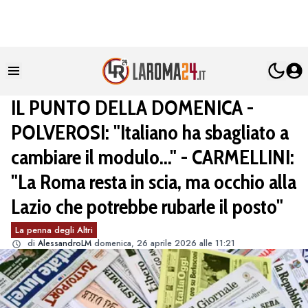
IL PUNTO DELLA DOMENICA -
POLVEROSI: "Italiano ha sbagliato a
cambiare il modulo..." - CARMELLINI:
"La Roma resta in scia, ma occhio alla
Lazio che potrebbe rubarle il posto"
La penna degli Altri
di
AlessandroLM
domenica, 26 aprile 2026 alle 11:21