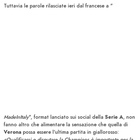
Tuttavia le parole rilasciate ieri dal francese a "
MadeInItaly
", format lanciato sui social della
Serie A
, non
fanno altro che alimentare la sensazione che quella di
Verona
possa essere l'ultima partita in giallorosso:
«Qualificarsi e disputare la Champions è importante per la