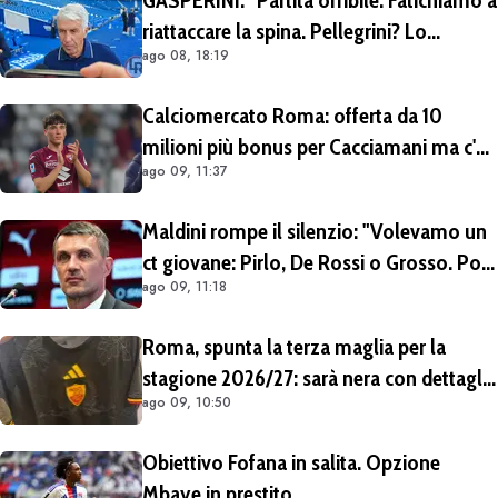
riattaccare la spina. Pellegrini? Lo
ago 08, 18:19
rivedremo in campo tra un mese.
Cessioni? Chiedete al CEO"
Calciomercato Roma: offerta da 10
milioni più bonus per Cacciamani ma c'è
ago 09, 11:37
distanza, interesse anche dell'Inter.
Cherubini vicino al Benevento
Maldini rompe il silenzio: "Volevamo un
ct giovane: Pirlo, De Rossi o Grosso. Poi
ago 09, 11:18
Malagò mi ha detto: «Pirlo non si può
prendere, decido io il Ct»"
Roma, spunta la terza maglia per la
stagione 2026/27: sarà nera con dettagli
ago 09, 10:50
giallorossi
Obiettivo Fofana in salita. Opzione
Mbaye in prestito