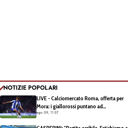
NOTIZIE POPOLARI
LIVE - Calciomercato Roma, offerta per
Mora: i giallorossi puntano ad
ago 09, 11:57
acquistarlo a titolo definitivo.
Operazione voluta da Gasperini
GASPERINI: "Partita orribile. Fatichiamo a