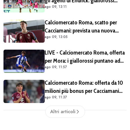
gli agenti di Endrick: giallorossi
ago 09, 13:11
pronti all'affondo in caso di apertura
del Real Madrid
Calciomercato Roma, scatto per
Cacciamani: prevista una nuova
ago 09, 13:05
offerta tra oggi e domani
LIVE - Calciomercato Roma, offerta
per Mora: i giallorossi puntano ad
ago 09, 11:57
acquistarlo a titolo definitivo.
Operazione voluta da Gasperini
Calciomercato Roma: offerta da 10
milioni più bonus per Cacciamani
ago 09, 11:37
ma c'è distanza, interesse anche
dell'Inter. Cherubini vicino al
Altri articoli
Benevento