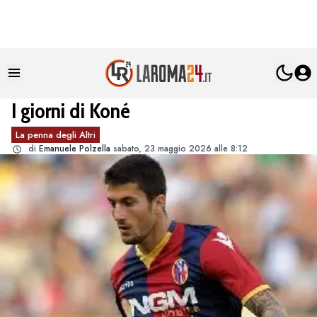
I giorni di Koné
La penna degli Altri
di
Emanuele Polzella
sabato, 23 maggio 2026 alle 8:12