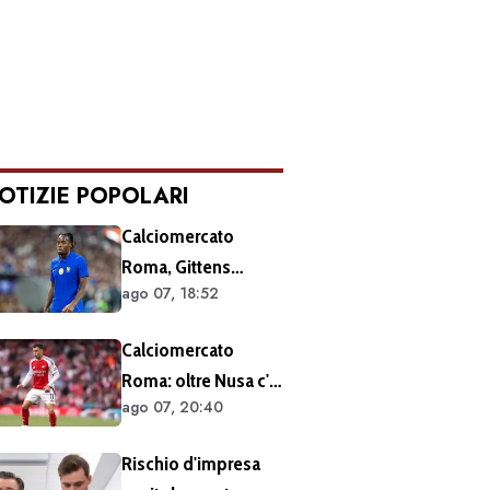
OTIZIE POPOLARI
Calciomercato
Roma, Gittens
ago 07, 18:52
nuovo nome per
l'attacco:
Calciomercato
operazione fattibile
Roma: oltre Nusa c'è
solo in prestito
ago 07, 20:40
anche Martinelli
Rischio d'impresa