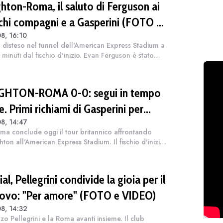
ghton-Roma, il saluto di Ferguson ai
chi compagni e a Gasperini (FOTO e
8, 16:10
EO)
 disteso nel tunnel dell'American Express Stadium a
 minuti dal fischio d'inizio. Evan Ferguson è stato
gonista di un momento di saluto con la squadra
orossa, scambiandosi un abbra...
GHTON-ROMA 0-0: segui in tempo
e. Primi richiami di Gasperini per
8, 14:47
vvio non convincente (FOTO e
ma conclude oggi il tour britannico affrontando
EO)
ghton all'American Express Stadium. Il fischio d'inizio
 sfida, ultima tappa della preparazione estiva
gno Unito, è fissato per le...
al, Pellegrini condivide la gioia per il
novo: "Per amore" (FOTO e VIDEO)
8, 14:32
zo Pellegrini e la Roma avanti insieme. Il club