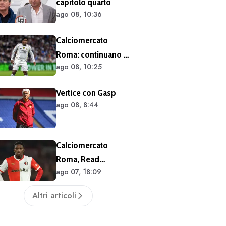
capitolo quarto
ago 08, 10:36
Calciomercato
Roma: continuano i
ago 08, 10:25
contatti per Endrick
Vertice con Gasp
ago 08, 8:44
Calciomercato
Roma, Read
ago 07, 18:09
commenta la
trattativa saltata:
Altri articoli
"Non dovevo per
forza lasciare il