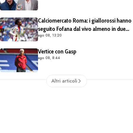
Calciomercato Roma: i giallorossi hanno
seguito Fofana dal vivo almeno in due
ago 08, 13:20
occasioni. Costa 40/45 milioni
Vertice con Gasp
ago 08, 8:44
Altri articoli