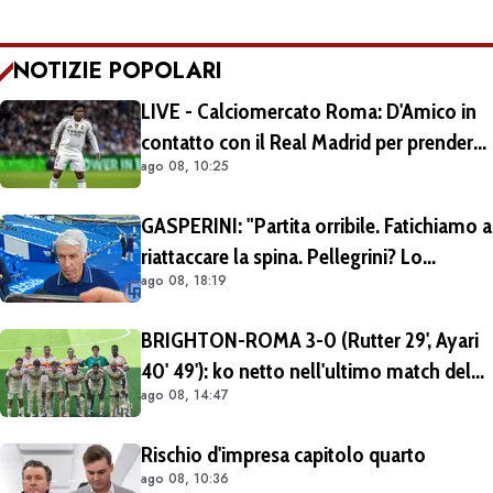
NOTIZIE POPOLARI
LIVE - Calciomercato Roma: D'Amico in
contatto con il Real Madrid per prendere
ago 08, 10:25
Endrick in prestito con diritto di riscatto.
Mezza Premier League sul brasiliano
GASPERINI: "Partita orribile. Fatichiamo a
riattaccare la spina. Pellegrini? Lo
ago 08, 18:19
rivedremo in campo tra un mese.
Cessioni? Chiedete al CEO"
BRIGHTON-ROMA 3-0 (Rutter 29', Ayari
40' 49'): ko netto nell'ultimo match del
ago 08, 14:47
tour britannico (FOTO e VIDEO)
Rischio d'impresa capitolo quarto
ago 08, 10:36