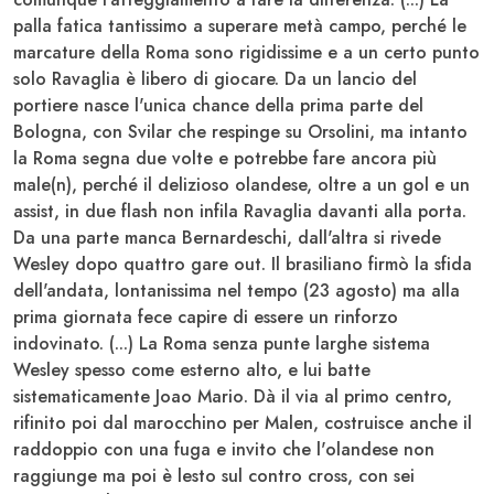
palla fatica tantissimo a superare metà campo, perché le
marcature della
Roma
sono rigidissime e a un certo punto
solo
Ravaglia
è libero di giocare. Da un lancio del
portiere nasce l'unica chance della prima parte del
Bologna
, con
Svilar
che respinge su
Orsolini
, ma intanto
la
Roma
segna due volte e potrebbe fare ancora più
male(n), perché il delizioso olandese, oltre a un gol e un
assist
, in due flash non infila
Ravaglia
davanti alla porta.
Da una parte manca
Bernardeschi
, dall'altra si rivede
Wesley
dopo quattro gare out. Il brasiliano firmò la sfida
dell'andata, lontanissima nel tempo (23 agosto) ma alla
prima giornata fece capire di essere un rinforzo
indovinato. (...) La
Roma
senza punte larghe sistema
Wesley
spesso come esterno alto, e lui batte
sistematicamente
Joao Mario
. Dà il via al primo centro,
rifinito poi dal marocchino per
Malen
, costruisce anche il
raddoppio con una fuga e invito che l'olandese non
raggiunge ma poi è lesto sul contro cross, con sei