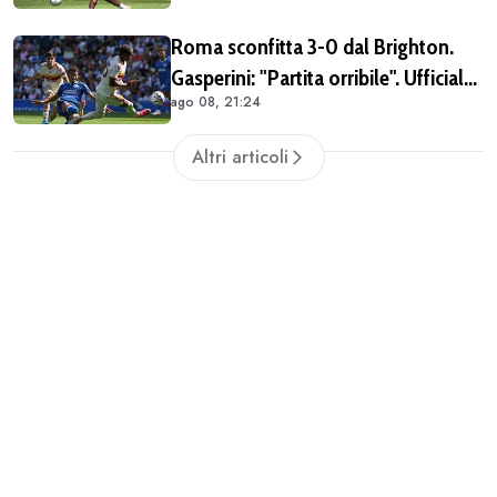
importante tornare qui" (FOTO E
Roma sconfitta 3-0 dal Brighton.
VIDEO)
Gasperini: "Partita orribile". Ufficiale
ago 08, 21:24
il rinnovo di Pellegrini
Altri articoli