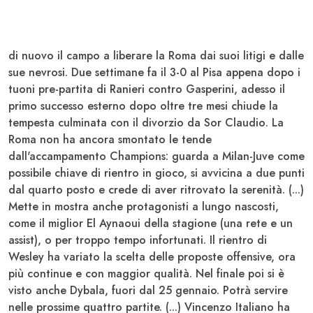
di nuovo il campo a liberare la
Roma
dai suoi litigi e dalle
sue nevrosi. Due settimane fa il 3-0 al
Pisa
appena dopo i
tuoni pre-partita di
Ranieri
contro
Gasperini
, adesso il
primo successo esterno dopo oltre tre mesi chiude la
tempesta culminata con il divorzio da
Sor Claudio
. La
Roma
non ha ancora smontato le tende
dall'accampamento
Champions
: guarda a
Milan-Juve
come
possibile chiave di rientro in gioco, si avvicina a due punti
dal quarto posto e crede di aver ritrovato la serenità. (...)
Mette in mostra anche protagonisti a lungo nascosti,
come il miglior
El Aynaoui
della stagione (una rete e un
assist), o per troppo tempo infortunati. Il rientro di
Wesley
ha variato la scelta delle proposte offensive, ora
più continue e con maggior qualità. Nel finale poi si è
visto anche
Dybala
, fuori dal 25 gennaio. Potrà servire
nelle prossime quattro partite. (...)
Vincenzo Italiano
ha