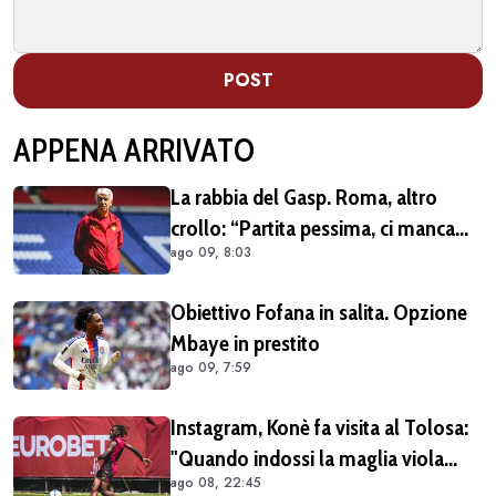
POST
APPENA ARRIVATO
La rabbia del Gasp. Roma, altro
crollo: “Partita pessima, ci manca
ago 09, 8:03
qualcosa”
Obiettivo Fofana in salita. Opzione
Mbaye in prestito
ago 09, 7:59
Instagram, Konè fa visita al Tolosa:
"Quando indossi la maglia viola
ago 08, 22:45
diventi parte della famiglia. Era