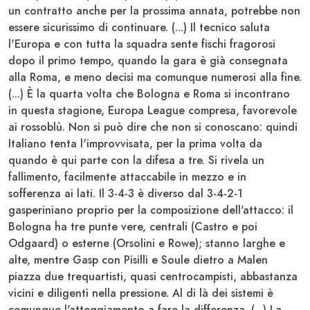
un contratto anche per la prossima annata, potrebbe non
essere sicurissimo di continuare. (...) Il tecnico saluta
l'
Europa
e con tutta la squadra sente fischi fragorosi
dopo il primo tempo, quando la gara è già consegnata
alla
Roma
, e meno decisi ma comunque numerosi alla fine.
(...) È la quarta volta che
Bologna
e
Roma
si incontrano
in questa stagione,
Europa League
compresa, favorevole
ai rossoblù. Non si può dire che non si conoscano: quindi
Italiano
tenta l'improvvisata, per la prima volta da
quando è qui parte con la difesa a tre. Si rivela un
fallimento, facilmente attaccabile in mezzo e in
sofferenza ai lati. Il 3-4-3 è diverso dal 3-4-2-1
gasperiniano proprio per la composizione dell'attacco: il
Bologna
ha tre punte vere, centrali (
Castro
e poi
Odgaard
) o esterne (
Orsolini
e
Rowe
); stanno larghe e
alte, mentre
Gasp
con
Pisilli
e
Soule
dietro a
Malen
piazza due trequartisti, quasi centrocampisti, abbastanza
vicini e diligenti nella pressione. Al di là dei sistemi è
comunque l'atteggiamento a fare la differenza. (...) La