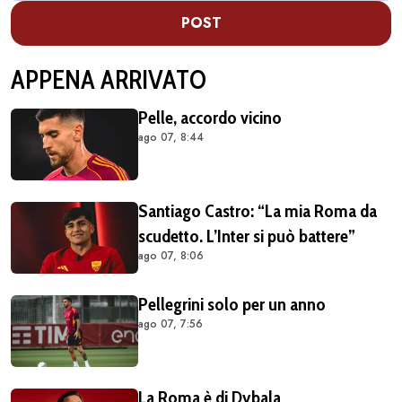
POST
APPENA ARRIVATO
Pelle, accordo vicino
ago 07, 8:44
Santiago Castro: “La mia Roma da
scudetto. L’Inter si può battere”
ago 07, 8:06
Pellegrini solo per un anno
ago 07, 7:56
La Roma è di Dybala