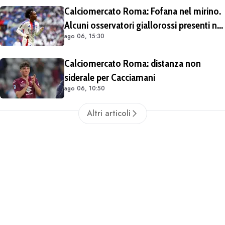
Calciomercato Roma: Fofana nel mirino.
Alcuni osservatori giallorossi presenti nel
ago 06, 15:30
match di Champions con il Lione
Calciomercato Roma: distanza non
siderale per Cacciamani
ago 06, 10:50
Altri articoli