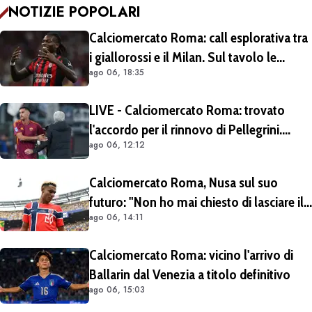
NOTIZIE POPOLARI
Calciomercato Roma: call esplorativa tra
i giallorossi e il Milan. Sul tavolo le
ago 06, 18:35
situazioni di Leao e Soulé
LIVE - Calciomercato Roma: trovato
l'accordo per il rinnovo di Pellegrini.
ago 06, 12:12
Prolungamento di un solo anno
Calciomercato Roma, Nusa sul suo
futuro: "Non ho mai chiesto di lasciare il
ago 06, 14:11
Lipsia". Giallorossi ancora al lavoro
sull'operazione
Calciomercato Roma: vicino l'arrivo di
Ballarin dal Venezia a titolo definitivo
ago 06, 15:03