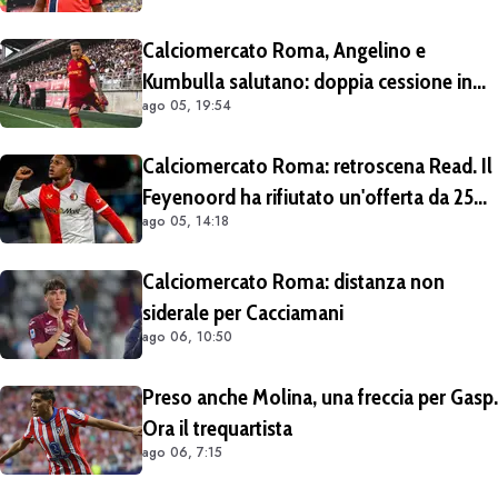
Calciomercato Roma, Angelino e
Kumbulla salutano: doppia cessione in
ago 05, 19:54
Spagna
Calciomercato Roma: retroscena Read. Il
Feyenoord ha rifiutato un'offerta da 25
ago 05, 14:18
milioni di euro più 4 di bonus
Calciomercato Roma: distanza non
siderale per Cacciamani
ago 06, 10:50
Preso anche Molina, una freccia per Gasp.
Ora il trequartista
ago 06, 7:15