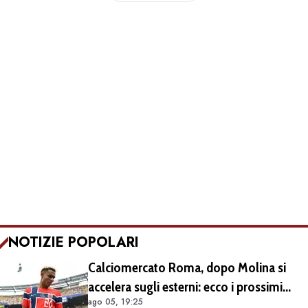
NOTIZIE POPOLARI
Calciomercato Roma, dopo Molina si
accelera sugli esterni: ecco i prossimi
ago 05, 19:25
obiettivi