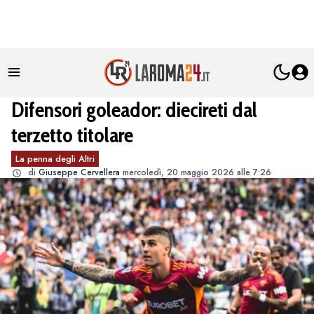
Difensori goleador: diecireti dal
terzetto titolare
La penna degli Altri
di
Giuseppe Cervellera
mercoledì, 20 maggio 2026 alle 7:26