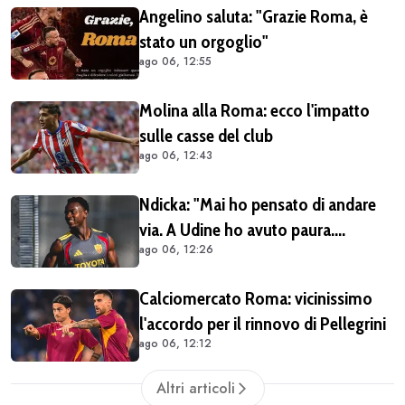
Angelino saluta: "Grazie Roma, è
stato un orgoglio"
ago 06, 12:55
Molina alla Roma: ecco l'impatto
sulle casse del club
ago 06, 12:43
Ndicka: "Mai ho pensato di andare
via. A Udine ho avuto paura.
ago 06, 12:26
Pellegrini? Lo aspettiamo a braccia
aperte"
Calciomercato Roma: vicinissimo
l'accordo per il rinnovo di Pellegrini
ago 06, 12:12
Altri articoli