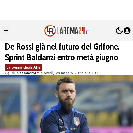
De Rossi già nel futuro del Grifone.
Sprint Baldanzi entro metà giugno
La penna degli Altri
di
AlessandroLM
giovedì, 28 maggio 2026 alle 10:13