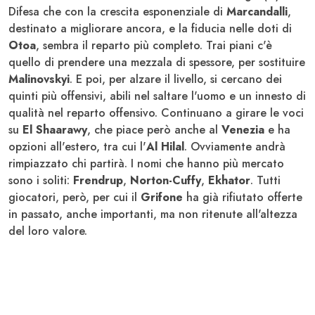
Difesa che con la crescita esponenziale di
Marcandalli
,
destinato a migliorare ancora, e la fiducia nelle doti di
Otoa
, sembra il reparto più completo. Trai piani c'è
quello di prendere una mezzala di spessore, per sostituire
Malinovskyi
. E poi, per alzare il livello, si cercano dei
quinti più offensivi, abili nel saltare l'uomo e un innesto di
qualità nel reparto offensivo. Continuano a girare le voci
su
El Shaarawy
, che piace però anche al
Venezia
e ha
opzioni all'estero, tra cui l'
Al Hilal
. Ovviamente andrà
rimpiazzato chi partirà. I nomi che hanno più mercato
sono i soliti:
Frendrup
,
Norton-Cuffy
,
Ekhator
. Tutti
giocatori, però, per cui il
Grifone
ha già rifiutato offerte
in passato, anche importanti, ma non ritenute all'altezza
del loro valore.