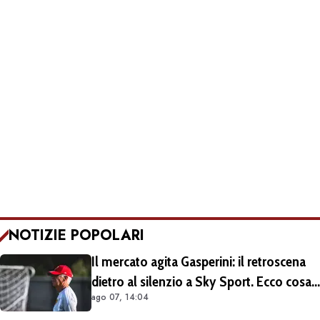
NOTIZIE POPOLARI
Il mercato agita Gasperini: il retroscena
dietro al silenzio a Sky Sport. Ecco cosa
ago 07, 14:04
è emerso dal meeting con la proprietà