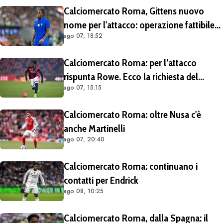
Calciomercato Roma, Gittens nuovo
nome per l'attacco: operazione fattibile
ago 07, 18:52
solo in prestito
Calciomercato Roma: per l’attacco
rispunta Rowe. Ecco la richiesta del
ago 07, 15:15
Bologna
Calciomercato Roma: oltre Nusa c'è
anche Martinelli
ago 07, 20:40
Calciomercato Roma: continuano i
contatti per Endrick
ago 08, 10:25
Calciomercato Roma, dalla Spagna: il