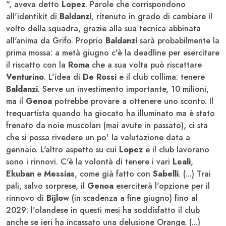
", aveva detto
Lopez
. Parole che corrispondono
all'identikit di
Baldanzi
, ritenuto in grado di cambiare il
volto della squadra, grazie alla sua tecnica abbinata
all'anima da Grifo. Proprio
Baldanzi
sarà probabilmente la
prima mossa: a metà giugno c'è la deadline per esercitare
il riscatto con la
Roma
che a sua volta può riscattare
Venturino
. L'idea di
De Rossi
e il club collima: tenere
Baldanzi
. Serve un investimento importante, 10 milioni,
ma il
Genoa
potrebbe provare a ottenere uno sconto. Il
trequartista quando ha giocato ha illuminato ma è stato
frenato da noie muscoları (mai avute in passato), ci sta
che si possa rivedere un po' la valutazione data a
gennaio. L'altro aspetto su cui
Lopez
e il club lavorano
sono i rinnovi. C'è la volontà di tenere i vari
Leali
,
Ekuban
e
Messias
, come già fatto con
Sabelli
. (...) Trai
pali, salvo sorprese, il
Genoa
eserciterà l'opzione per il
rinnovo di
Bijlow
(in scadenza a fine giugno) fino al
2029: l'olandese in questi mesi ha soddisfatto il club
anche se ieri ha incassato una delusione Orange. (...)