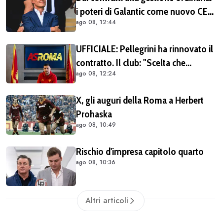
i poteri di Galantic come nuovo CEO
ago 08, 12:44
della Roma
UFFICIALE: Pellegrini ha rinnovato il
contratto. Il club: "Scelta che
ago 08, 12:24
testimonia condivisione della
visione sportiva e dei valori del
X, gli auguri della Roma a Herbert
progetto romanista"
Prohaska
ago 08, 10:49
Rischio d'impresa capitolo quarto
ago 08, 10:36
Altri articoli