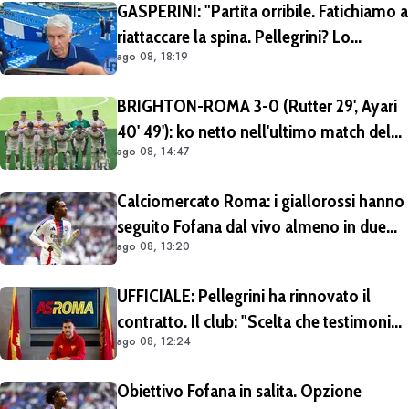
GASPERINI: "Partita orribile. Fatichiamo a
riattaccare la spina. Pellegrini? Lo
ago 08, 18:19
rivedremo in campo tra un mese.
Cessioni? Chiedete al CEO"
BRIGHTON-ROMA 3-0 (Rutter 29', Ayari
40' 49'): ko netto nell'ultimo match del
ago 08, 14:47
tour britannico (FOTO e VIDEO)
Calciomercato Roma: i giallorossi hanno
seguito Fofana dal vivo almeno in due
ago 08, 13:20
occasioni. Costa 40/45 milioni
UFFICIALE: Pellegrini ha rinnovato il
contratto. Il club: "Scelta che testimonia
ago 08, 12:24
condivisione della visione sportiva e dei
valori del progetto romanista"
Obiettivo Fofana in salita. Opzione