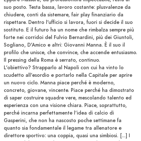
suo posto. Testa bassa, lavoro costante: plusvalenze da
chiudere, conti da sistemare, fair play finanziario da
rispettare. Dentro l'ufficio si lavora, fuori si decide il suo
sostituto. E il futuro ha un nome che rimbalza sempre più
forte nei corridoi del Fulvio Bernardini, più dei
Giuntoli
,
Sogliano
,
D'Amico
e altri: Giovanni
Manna
. È il suo il
profilo che unisce, che convince, che accende entusiasmo.
Il pressing della Roma è serrato, continuo.
L'obiettivo? Strapparlo al
Napoli
con cui ha vinto lo
scudetto all'esordio e portarlo nella Capitale per aprire
un nuovo ciclo. Manna piace perché è moderno,
concreto, giovane, vincente. Piace perché ha dimostrato
di saper costruire squadre vere, mescolando talento ed
esperienza con una visione chiara. Piace, soprattutto,
perché incarna perfettamente l'idea di calcio di
Gasperini, che non ha nascosto poche settimane fa
quanto sia fondamentale il legame tra allenatore e
direttore sportivo: una coppia, quasi una simbiosi. [...] I