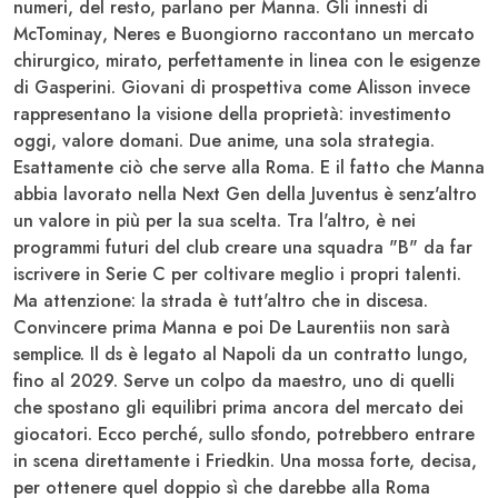
numeri, del resto, parlano per Manna. Gli innesti di
McTominay
,
Neres
e
Buongiorno
raccontano un mercato
chirurgico, mirato, perfettamente in linea con le esigenze
di Gasperini. Giovani di prospettiva come
Alisson
invece
rappresentano la visione della proprietà: investimento
oggi, valore domani. Due anime, una sola strategia.
Esattamente ciò che serve alla Roma. E il fatto che Manna
abbia lavorato nella
Next Gen
della
Juventus
è senz'altro
un valore in più per la sua scelta. Tra l'altro, è nei
programmi futuri del club creare una squadra "B" da far
iscrivere in
Serie C
per coltivare meglio i propri talenti.
Ma attenzione: la strada è tutt'altro che in discesa.
Convincere prima Manna e poi
De Laurentiis
non sarà
semplice. Il ds è legato al Napoli da un contratto lungo,
fino al 2029. Serve un colpo da maestro, uno di quelli
che spostano gli equilibri prima ancora del mercato dei
giocatori. Ecco perché, sullo sfondo, potrebbero entrare
in scena direttamente i
Friedkin
. Una mossa forte, decisa,
per ottenere quel doppio sì che darebbe alla Roma