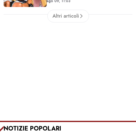
ago 09, 11:03
lavorare durante la sosta
Altri articoli
NOTIZIE POPOLARI