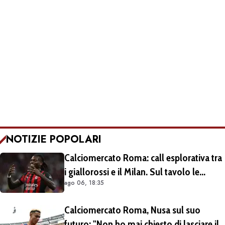
NOTIZIE POPOLARI
Calciomercato Roma: call esplorativa tra
i giallorossi e il Milan. Sul tavolo le
ago 06, 18:35
situazioni di Leao e Soulé
Calciomercato Roma, Nusa sul suo
futuro: "Non ho mai chiesto di lasciare il