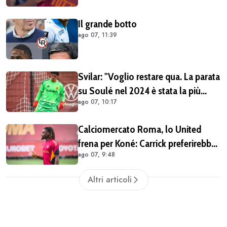
Il grande botto
ago 07, 11:39
Svilar: "Voglio restare qua. La parata
su Soulé nel 2024 è stata la più
ago 07, 10:17
importante per la mia carriera"
Calciomercato Roma, lo United
frena per Koné: Carrick preferirebbe
ago 07, 9:48
altri profili
Altri articoli