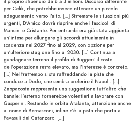
il proprio stipendio
da 6 a 3 milioni
. Discorso differente
per
Celik
, che potrebbe invece ottenere un piccolo
adeguamento verso l'alto. [...] Sistemate le situazioni più
urgenti, D'Amico dovrà riaprire anche i fascicoli di
Mancini
e
Cristante
. Per entrambi era già stata aggiunta
un'intesa per allungare gli accordi attualmente in
scadenza nel 2027 fino al 2029, con opzione per
un'ulteriore stagione fino al 2030. [...] Continua a
guadagnare terreno il profilo di
Ruggeri
: il costo
dell'operazione resta elevato, ma l'interesse è concreto.
[...] Nel frattempo si sta raffreddando la pista che
conduce a
Dodo
, che sembra preferire il Napoli. [...]
Zappacosta
rappresenta una suggestione tutt'altro che
banale: l'esterno tornerebbe volentieri a lavorare con
Gasperini
. Restando in orbita Atalanta, attenzione anche
al nome di
Bernasconi
, infine c'è la pista che porta a
Favasuli
del Catanzaro. [...]