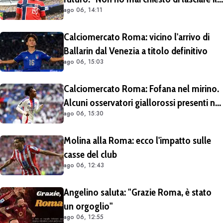
ago 06, 14:11
Lipsia". Giallorossi ancora al lavoro
sull'operazione
Calciomercato Roma: vicino l'arrivo di
Ballarin dal Venezia a titolo definitivo
ago 06, 15:03
Calciomercato Roma: Fofana nel mirino.
Alcuni osservatori giallorossi presenti nel
ago 06, 15:30
match di Champions con il Lione
Molina alla Roma: ecco l'impatto sulle
casse del club
ago 06, 12:43
Angelino saluta: "Grazie Roma, è stato
un orgoglio"
ago 06, 12:55