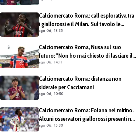
Prolungamento di un solo anno
Calciomercato Roma: call esplorativa tra
i giallorossi e il Milan. Sul tavolo le
ago 06, 18:35
situazioni di Leao e Soulé
Calciomercato Roma, Nusa sul suo
futuro: "Non ho mai chiesto di lasciare il
ago 06, 14:11
Lipsia". Giallorossi ancora al lavoro
sull'operazione
Calciomercato Roma: distanza non
siderale per Cacciamani
ago 06, 10:50
Calciomercato Roma: Fofana nel mirino.
Alcuni osservatori giallorossi presenti nel
ago 06, 15:30
match di Champions con il Lione