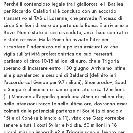
Perché il contenzioso legale tra i giallorossi e il
Basilea
per
Riccardo Calafiori
si è concluso con un accordo
transattivo al TAS di Losanna, che prevede l'incasso di
circa 6 milioni di euro da parte della
Roma
. E arriviamo a
Bove
. Non è stato di certo venduto, anzi il suo contratto
è stato rescisso. Ma la
Roma
ha avviato l'iter per
riscuotere l'indennizzo della polizza assicurativa che
vigila sull'attività professionistica dei suoi tesserati:
parliamo di circa 10-15 milioni di euro, che a Trigoria
sperano di incassare entro il 30 giugno. Arriviamo infine
alle plusvalenze: le cessioni di
Baldanzi
(definito ieri
l'accordo col Genoa per 9.7 milioni),
Shomurodov
,
Saud
e
Sangaré
al momento hanno generato circa 12 milioni.
(...) Mancano all'appello quindi una 50ina di milioni che,
nelle intenzioni raccolte nelle ultime ore, dovranno esser
colmati dalle potenziali partenze di
Soulé
(a bilancio a
15) e di
Koné
(a bilancio a 11), visto che
Gasp
vorrebbe
tenere a tutti i costi
Svilar
e
Ndicka
. 50 milioni in 18
giorni: mission impossible? A
Trigoria
sono al lavoro per