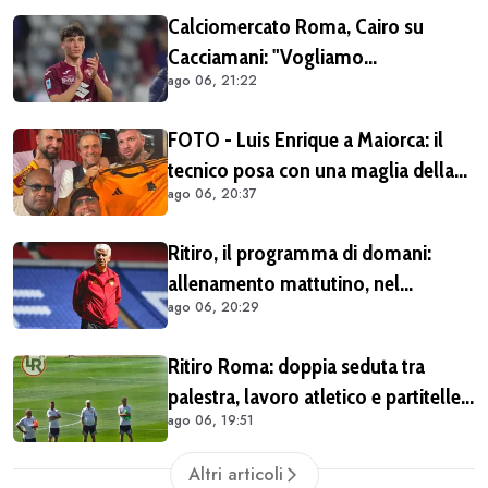
Calciomercato Roma, Cairo su
Cacciamani: "Vogliamo
ago 06, 21:22
assolutamente tenerlo"
FOTO - Luis Enrique a Maiorca: il
tecnico posa con una maglia della
ago 06, 20:37
Roma insieme ai tifosi giallorossi
Ritiro, il programma di domani:
allenamento mattutino, nel
ago 06, 20:29
pomeriggio il trasferimento a
Brighton
Ritiro Roma: doppia seduta tra
palestra, lavoro atletico e partitelle.
ago 06, 19:51
Malen in gruppo
Altri articoli