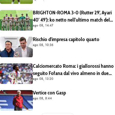
Endrick in prestito con diritto di riscatto.
Mezza Premier League sul brasiliano
BRIGHTON-ROMA 3-0 (Rutter 29', Ayari
40' 49'): ko netto nell'ultimo match del
ago 08, 14:47
tour britannico (FOTO e VIDEO)
Rischio d'impresa capitolo quarto
ago 08, 10:36
Calciomercato Roma: i giallorossi hanno
seguito Fofana dal vivo almeno in due
ago 08, 13:20
occasioni. Costa 40/45 milioni
Vertice con Gasp
ago 08, 8:44