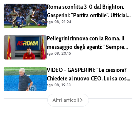
importante tornare qui" (FOTO E
Roma sconfitta 3-0 dal Brighton.
VIDEO)
Gasperini: "Partita orribile". Ufficiale
ago 08, 21:24
il rinnovo di Pellegrini
Pellegrini rinnova con la Roma. Il
messaggio degli agenti: "Sempre
ago 08, 20:15
orgogliosi di essere al tuo fianco"
(FOTO)
VIDEO - GASPERINI: "Le cessioni?
Chiedete al nuovo CEO. Lui sa cosa
ago 08, 19:33
può fare la Roma"
Altri articoli