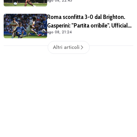
ago 08, 22:45
diventi parte della famiglia. Era
importante tornare qui" (FOTO E
Roma sconfitta 3-0 dal Brighton.
VIDEO)
Gasperini: "Partita orribile". Ufficiale
ago 08, 21:24
il rinnovo di Pellegrini
Altri articoli