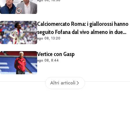
Calciomercato Roma: i giallorossi hanno
seguito Fofana dal vivo almeno in due
ago 08, 13:20
occasioni. Costa 40/45 milioni
Vertice con Gasp
ago 08, 8:44
Altri articoli