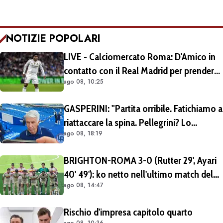
NOTIZIE POPOLARI
LIVE - Calciomercato Roma: D'Amico in
contatto con il Real Madrid per prendere
ago 08, 10:25
Endrick in prestito con diritto di riscatto.
Mezza Premier League sul brasiliano
GASPERINI: "Partita orribile. Fatichiamo a
riattaccare la spina. Pellegrini? Lo
ago 08, 18:19
rivedremo in campo tra un mese.
Cessioni? Chiedete al CEO"
BRIGHTON-ROMA 3-0 (Rutter 29', Ayari
40' 49'): ko netto nell'ultimo match del
ago 08, 14:47
tour britannico (FOTO e VIDEO)
Rischio d'impresa capitolo quarto
ago 08, 10:36