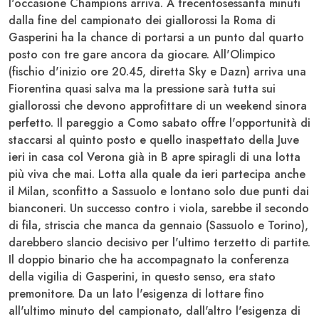
l'occasione
Champions
arriva. A trecentosessanta minuti
dalla fine del campionato dei giallorossi la
Roma
di
Gasperini
ha la chance di portarsi a un punto dal quarto
posto con tre gare ancora da giocare. All'
Olimpico
(fischio d'inizio ore 20.45, diretta Sky e Dazn) arriva una
Fiorentina
quasi salva ma la pressione sarà tutta sui
giallorossi che devono approfittare di un weekend sinora
perfetto. Il pareggio a
Como
sabato offre l'opportunità di
staccarsi al quinto posto e quello inaspettato della
Juve
ieri in casa col
Verona
già in B apre spiragli di una lotta
più viva che mai. Lotta alla quale da ieri partecipa anche
il
Milan
, sconfitto a
Sassuolo
e lontano solo due punti dai
bianconeri. Un successo contro i viola, sarebbe il secondo
di fila, striscia che manca da gennaio (
Sassuolo
e
Torino
),
darebbero slancio decisivo per l'ultimo terzetto di partite.
Il doppio binario che ha accompagnato la conferenza
della vigilia di
Gasperini
, in questo senso, era stato
premonitore. Da un lato l'esigenza di lottare fino
all'ultimo minuto del campionato, dall'altro l'esigenza di