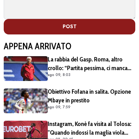
POST
APPENA ARRIVATO
La rabbia del Gasp. Roma, altro
crollo: “Partita pessima, ci manca
ago 09, 8:03
qualcosa”
Obiettivo Fofana in salita. Opzione
Mbaye in prestito
ago 09, 7:59
Instagram, Konè fa visita al Tolosa:
"Quando indossi la maglia viola