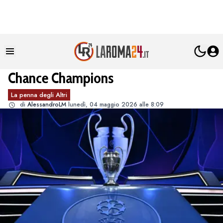
Chance Champions
La penna degli Altri
di
AlessandroLM
lunedì, 04 maggio 2026 alle 8:09