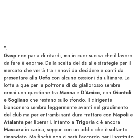
".
Gasp
non parla di ritardi, ma in cuor suo sa che il lavoro
da fare è enorme. Dalla scelta del
ds
alle strategie per il
mercato che verrà tra rinnovi da decidere e conti da
presentare alla
Uefa
con alcune cessioni da ultimare. La
lotta a que per la poltrona di
ds
giallorosso sembra
ormai una questione tra
Manna
e
D'Amico
, con
Giuntoli
e
Sogliano
che restano sullo sfondo. Il dirigente
bianconero sembra leggermente avanti nel gradimento
del club ma per entrambi sarà dura trattare con
Napoli
e
Atalanta
per liberarli. Intanto a
Trigoria
c è ancora
Massara
in carica, seppur con un addio che è soltanto
rimandato. Ma finché non ci sarà l'accordo per il sostituto