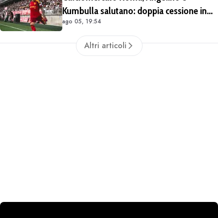
Kumbulla salutano: doppia cessione in
ago 05, 19:54
Spagna
Altri articoli