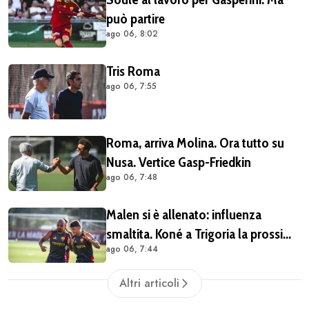
può partire
ago 06, 8:02
Tris Roma
ago 06, 7:55
Roma, arriva Molina. Ora tutto su
Nusa. Vertice Gasp-Friedkin
ago 06, 7:48
Malen si è allenato: influenza
smaltita. Koné a Trigoria la prossima
ago 06, 7:44
settimana
Altri articoli