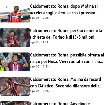
Calciomercato Roma, dopo Molina si
accelera sugli esterni: ecco i prossimi
ago 05, 19:25
obiettivi
Calciomercato Roma: per Cacciamani la
richiesta del Torino è di 15+5 milioni
ago 05, 11:01
Calciomercato Roma: possibile offerta al
rialzo per Nusa. Vivi i contatti con il Lione
ago 05, 10:43
per Fofana
Calciomercato Roma: Molina da record
con l'Atletico. Secondo difensore della
ago 05, 10:25
Liga per gol e assist nelle ultime 4
stagioni
Calciomercato Roma, Angelino e