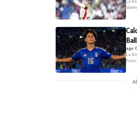
La Ro
destr
da Gi
rigua
Cal
Ball
ago 0
La Ro
Franc
si ap
Loren
Al