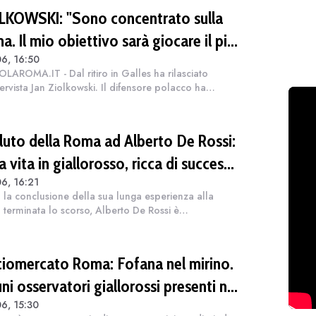
LKOWSKI: "Sono concentrato sulla
. Il mio obiettivo sarà giocare il più
6, 16:50
sibile. La Champions? Un'emozione
LAROMA.IT - Dal ritiro in Galles ha rilasciato
ca"
tervista Jan Ziolkowski. Il difensore polacco ha
to delle ambizioni personali e della squadra in vista
 prossima stagione. Ad inizio...
saluto della Roma ad Alberto De Rossi:
 vita in giallorosso, ricca di successi.
6, 16:21
zie, Alberto”
la conclusione della sua lunga esperienza alla
terminata lo scorso, Alberto De Rossi è
ialmente il nuovo presidente dell’Ostiamare. A poche
all'annuncio della società biancoviola,...
ciomercato Roma: Fofana nel mirino.
ni osservatori giallorossi presenti nel
6, 15:30
ch di Champions con il Lione