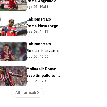
Roma, Angelino e
un solo anno
ago 05, 19:54
Kumbulla salutano:
doppia cessione in
Calciomercato
Spagna
Roma, Nusa spegne
ago 06, 14:11
le voci sul futuro:
"Non ho mai chiesto
Calciomercato
di lasciare il Lipsia. I
Roma: distanza non
media possono
ago 06, 10:50
siderale per
scrivere quello che
Cacciamani
vogliono"
Molina alla Roma:
ecco l'impatto sulle
ago 06, 12:43
casse del club
Altri articoli