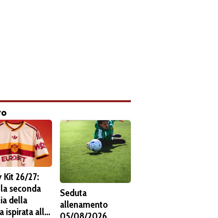
to
 Kit 26/27:
 la seconda
Seduta
ia della
allenamento
 ispirata alla
05/08/2026.