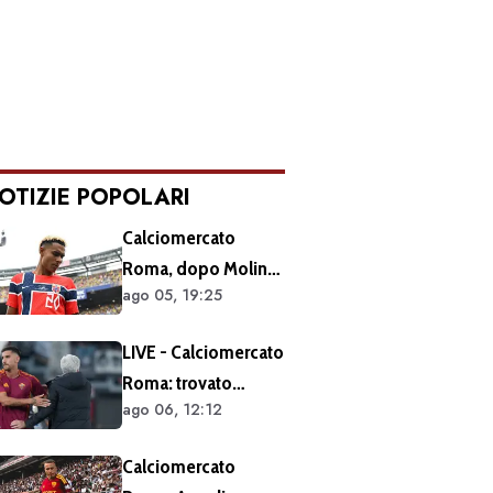
OTIZIE POPOLARI
Calciomercato
Roma, dopo Molina
ago 05, 19:25
si accelera sugli
esterni: ecco i
LIVE - Calciomercato
prossimi obiettivi
Roma: trovato
ago 06, 12:12
l'accordo per il
rinnovo di Pellegrini.
Calciomercato
Prolungamento di