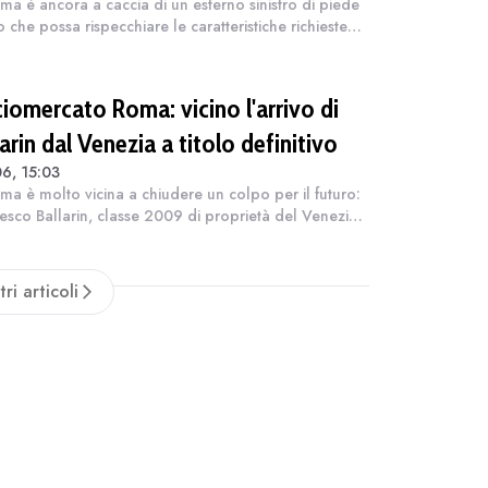
ma è ancora a caccia di un esterno sinistro di piede
o che possa rispecchiare le caratteristiche richieste
an Piero Gasperini. Dopo le trattative sfumate
rdanti Greenwood e Summerv...
ciomercato Roma: vicino l'arrivo di
arin dal Venezia a titolo definitivo
6, 15:03
ma è molto vicina a chiudere un colpo per il futuro:
esco Ballarin, classe 2009 di proprietà del Venezia,
presta a diventare giallorosso. Come riportato da
zo Canicchio, il club ca...
tri articoli