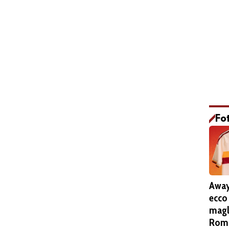
Fo
Away
ecco
magl
Roma