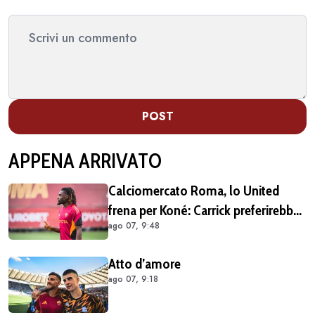
POST
APPENA ARRIVATO
Calciomercato Roma, lo United
frena per Koné: Carrick preferirebbe
ago 07, 9:48
altri profili
Atto d’amore
ago 07, 9:18