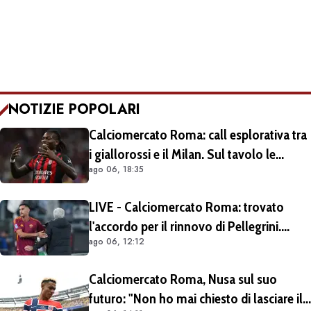
NOTIZIE POPOLARI
Calciomercato Roma: call esplorativa tra
i giallorossi e il Milan. Sul tavolo le
ago 06, 18:35
situazioni di Leao e Soulé
LIVE - Calciomercato Roma: trovato
l'accordo per il rinnovo di Pellegrini.
ago 06, 12:12
Prolungamento di un solo anno
Calciomercato Roma, Nusa sul suo
futuro: "Non ho mai chiesto di lasciare il