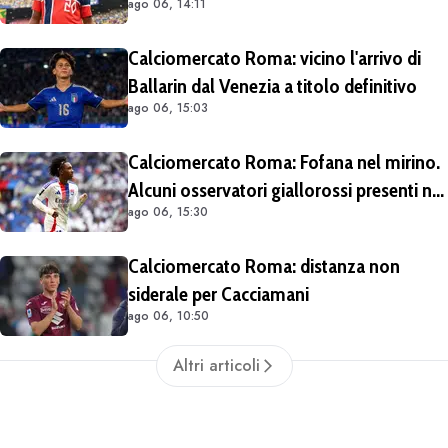
ago 06, 14:11
Lipsia". Giallorossi ancora al lavoro
sull'operazione
Calciomercato Roma: vicino l'arrivo di
Ballarin dal Venezia a titolo definitivo
ago 06, 15:03
Calciomercato Roma: Fofana nel mirino.
Alcuni osservatori giallorossi presenti nel
ago 06, 15:30
match di Champions con il Lione
Calciomercato Roma: distanza non
siderale per Cacciamani
ago 06, 10:50
Altri articoli