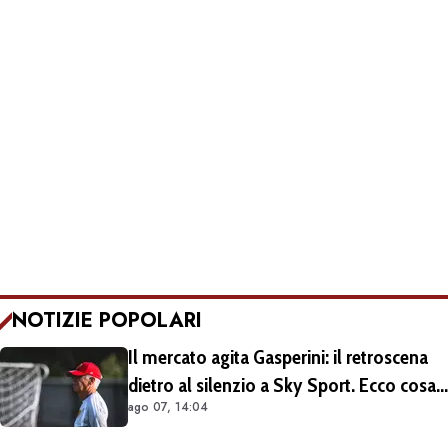
NOTIZIE POPOLARI
Il mercato agita Gasperini: il retroscena
dietro al silenzio a Sky Sport. Ecco cosa
ago 07, 14:04
è emerso dal meeting con la proprietà