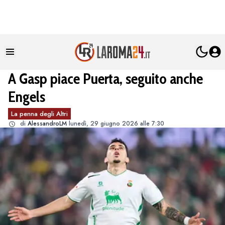
A Gasp piace Puerta, seguito anche
Engels
La penna degli Altri
di
AlessandroLM
lunedì, 29 giugno 2026 alle 7:30