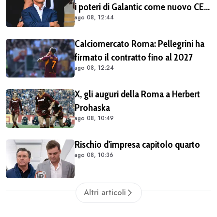
i poteri di Galantic come nuovo CEO
ago 08, 12:44
della Roma
Calciomercato Roma: Pellegrini ha
firmato il contratto fino al 2027
ago 08, 12:24
X, gli auguri della Roma a Herbert
Prohaska
ago 08, 10:49
Rischio d'impresa capitolo quarto
ago 08, 10:36
Altri articoli