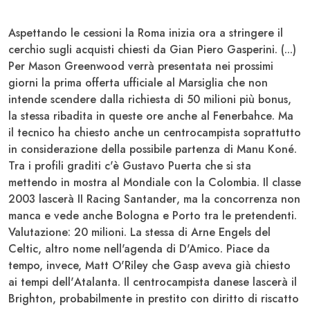
Aspettando le cessioni la
Roma
inizia ora a stringere il
cerchio sugli acquisti chiesti da
Gian Piero Gasperini
. (...)
Per
Mason Greenwood
verrà presentata nei prossimi
giorni la prima offerta ufficiale al
Marsiglia
che non
intende scendere dalla richiesta di 50 milioni più bonus,
la stessa ribadita in queste ore anche al
Fenerbahce
. Ma
il tecnico ha chiesto anche un centrocampista soprattutto
in considerazione della possibile partenza di
Manu Koné
.
Tra i profili graditi c'è
Gustavo Puerta
che si sta
mettendo in mostra al Mondiale con la
Colombia
. Il classe
2003 lascerà II
Racing Santander
, ma la concorrenza non
manca e vede anche
Bologna
e
Porto
tra le pretendenti.
Valutazione: 20 milioni. La stessa di
Arne Engels
del
Celtic
, altro nome nell'agenda di
D'Amico
. Piace da
tempo, invece,
Matt O'Riley
che
Gasp
aveva già chiesto
ai tempi dell'
Atalanta
. Il centrocampista danese lascerà il
Brighton
, probabilmente in prestito con diritto di riscatto