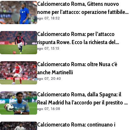
Calciomercato Roma, Gittens nuovo
nome per l'attacco: operazione fattibile
ago 07, 18:52
solo in prestito
Calciomercato Roma: per l’attacco
rispunta Rowe. Ecco la richiesta del
ago 07, 15:15
Bologna
Calciomercato Roma: oltre Nusa c'è
anche Martinelli
ago 07, 20:40
Calciomercato Roma, dalla Spagna: il
Real Madrid ha l'accordo per il prestito di
ago 07, 16:08
Endrick in Premier League
Calciomercato Roma: continuano i