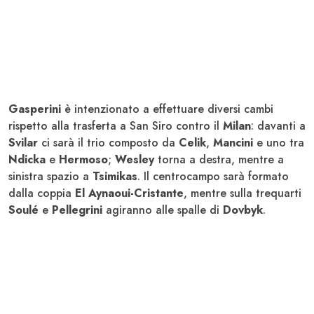
Gasperini
è intenzionato a effettuare diversi cambi
rispetto alla trasferta a San Siro contro il
Milan
: davanti a
Svilar
ci sarà il trio composto da
Celik
,
Mancini
e uno tra
Ndicka
e
Hermoso
;
Wesley
torna a destra, mentre a
sinistra spazio a
Tsimikas
. Il centrocampo sarà formato
dalla coppia
El Aynaoui-Cristante
, mentre sulla trequarti
Soulé
e
Pellegrini
agiranno alle spalle di
Dovbyk
.