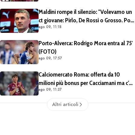
più percentuale sulla futura rivendita
Maldini rompe il silenzio: "Volevamo un
ct giovane: Pirlo, De Rossi o Grosso. Poi
ago 09, 11:18
Malagò mi ha detto: «Pirlo non si può
prendere, decido io il Ct»"
Porto-Alverca: Rodrigo Mora entra al 75'
(FOTO)
ago 09, 17:57
Calciomercato Roma: offerta da 10
milioni più bonus per Cacciamani ma c'è
ago 09, 11:37
distanza, interesse anche dell'Inter.
Cherubini vicino al Benevento
Altri articoli