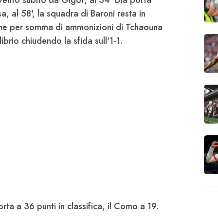
rvento subito da Gigot, al 34'
Dia
porta
sa, al 58', la squadra di Baroni resta in
sione per somma di ammonizioni di
Tchaouna
ilibrio chiudendo la sfida sull'1-1.
orta a 36 punti in classifica, il Como a 19.