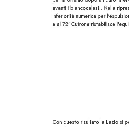
per infortunio dopo un duro inte
avanti i biancocelesti. Nella ripre
inferiorità numerica per l'espul
e al 72'
Cutrone
ristabilisce l'equ
Con questo risultato la Lazio si p