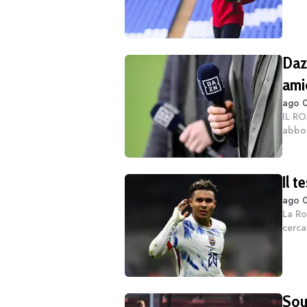
Inter
talent
Dazn
ami
ago 0
IL RO
abbon
“rega
per ge
Il t
ago 0
La Ro
cercan
econo
rappr
Sou