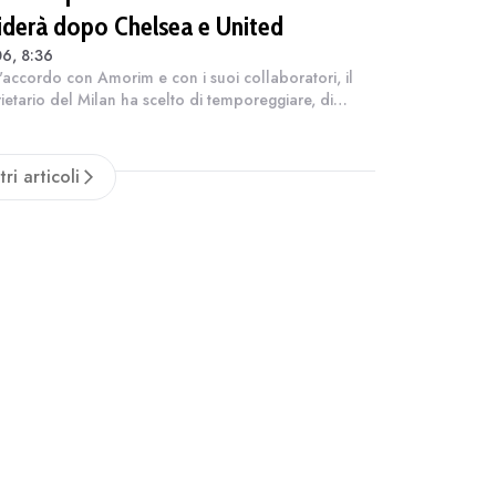
iderà dopo Chelsea e United
6, 8:36
 D'accordo con Amorim e con i suoi collaboratori, il
ietario del Milan ha scelto di temporeggiare, di
re altre operazioni (costose) in entrata perché il
co portoghese avesse l'oppo...
tri articoli