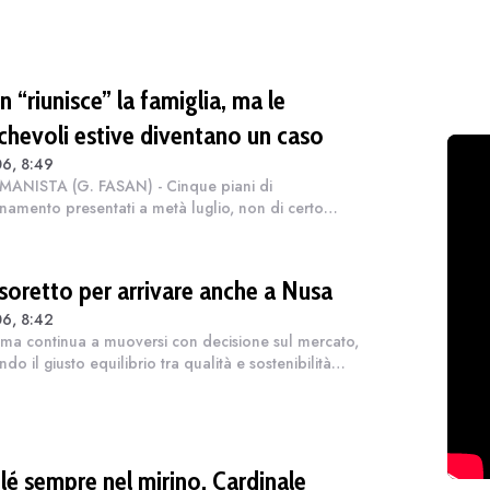
 e Milan. Tutte le big si sono messe in fila per questo
o. Adesso il rischio di un'a...
 “riunisce” la famiglia, ma le
chevoli estive diventano un caso
6, 8:49
MANISTA (G. FASAN) - Cinque piani di
amento presentati a metà luglio, non di certo
lati”, anzi con qualche aumento, e diverse modalità
stire al meglio i dispositivi. [...] Il broa...
esoretto per arrivare anche a Nusa
6, 8:42
ma continua a muoversi con decisione sul mercato,
do il giusto equilibrio tra qualità e sostenibilità
mica. In quest'ottica, l'arrivo di Nahuel Molina
esenta una scelta non solo t...
lé sempre nel mirino. Cardinale