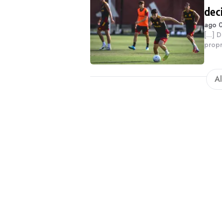
dec
ago 0
[...]
propr
evita
tecni
Al