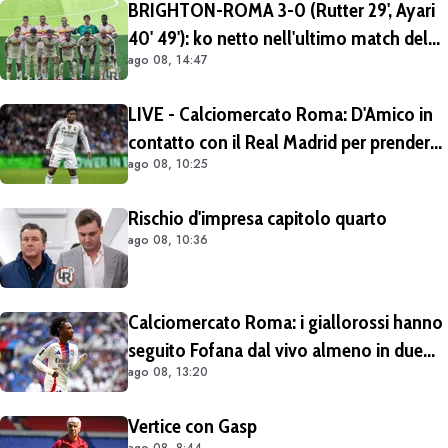
BRIGHTON-ROMA 3-0 (Rutter 29', Ayari
40' 49'): ko netto nell'ultimo match del
ago 08, 14:47
tour britannico (FOTO e VIDEO)
LIVE - Calciomercato Roma: D'Amico in
contatto con il Real Madrid per prendere
ago 08, 10:25
Endrick in prestito con diritto di riscatto.
Mezza Premier League sul brasiliano
Rischio d'impresa capitolo quarto
ago 08, 10:36
Calciomercato Roma: i giallorossi hanno
seguito Fofana dal vivo almeno in due
ago 08, 13:20
occasioni. Costa 40/45 milioni
Vertice con Gasp
ago 08, 8:44