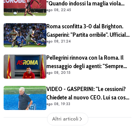
"Quando indossi la maglia viola
ago 08, 22:45
diventi parte della famiglia. Era
importante tornare qui" (FOTO E
Roma sconfitta 3-0 dal Brighton.
VIDEO)
Gasperini: "Partita orribile". Ufficiale
ago 08, 21:24
il rinnovo di Pellegrini
Pellegrini rinnova con la Roma. Il
messaggio degli agenti: "Sempre
ago 08, 20:15
orgogliosi di essere al tuo fianco"
(FOTO)
VIDEO - GASPERINI: "Le cessioni?
Chiedete al nuovo CEO. Lui sa cosa
ago 08, 19:33
può fare la Roma"
Altri articoli