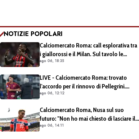
NOTIZIE POPOLARI
Calciomercato Roma: call esplorativa tra
i giallorossi e il Milan. Sul tavolo le
ago 06, 18:35
situazioni di Leao e Soulé
LIVE - Calciomercato Roma: trovato
l'accordo per il rinnovo di Pellegrini.
ago 06, 12:12
Prolungamento di un solo anno
Calciomercato Roma, Nusa sul suo
futuro: "Non ho mai chiesto di lasciare il
ago 06, 14:11
Lipsia". Giallorossi ancora al lavoro
sull'operazione