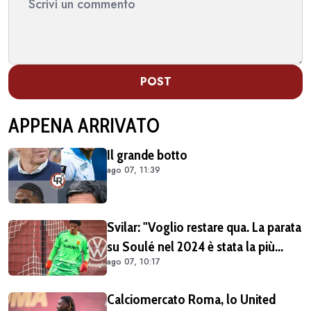
POST
APPENA ARRIVATO
Il grande botto
ago 07, 11:39
Svilar: "Voglio restare qua. La parata
su Soulé nel 2024 è stata la più
ago 07, 10:17
importante per la mia carriera"
Calciomercato Roma, lo United