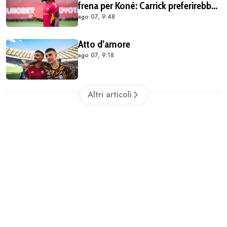
frena per Koné: Carrick preferirebbe
ago 07, 9:48
altri profili
Atto d’amore
ago 07, 9:18
Altri articoli