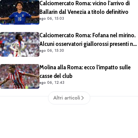
Calciomercato Roma: vicino l'arrivo di
Ballarin dal Venezia a titolo definitivo
ago 06, 15:03
Calciomercato Roma: Fofana nel mirino.
Alcuni osservatori giallorossi presenti nel
ago 06, 15:30
match di Champions con il Lione
Molina alla Roma: ecco l'impatto sulle
casse del club
ago 06, 12:43
Altri articoli