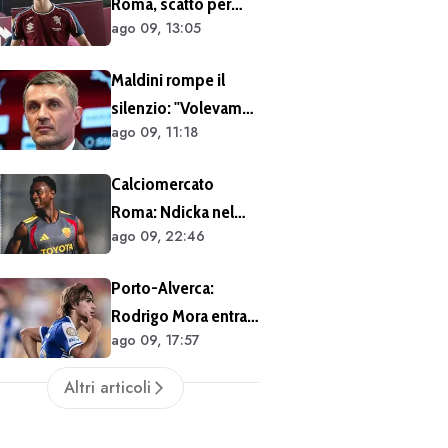
Roma, scatto per
Villa forte sul
ago 09, 13:05
Cacciamani:
brasiliano
giallorossi pronti a
Maldini rompe il
migliorare l'offerta
silenzio: "Volevamo
da 15 milioni di euro
ago 09, 11:18
un ct giovane: Pirlo,
più percentuale sulla
De Rossi o Grosso.
futura rivendita
Calciomercato
Poi Malagò mi ha
Roma: Ndicka nel
detto: «Pirlo non si
ago 09, 22:46
mirino della
può prendere,
Juventus. I
decido io il Ct»"
Porto-Alverca:
giallorossi chiedono
Rodrigo Mora entra
30 milioni di euro
ago 09, 17:57
al 75' (FOTO)
Altri articoli