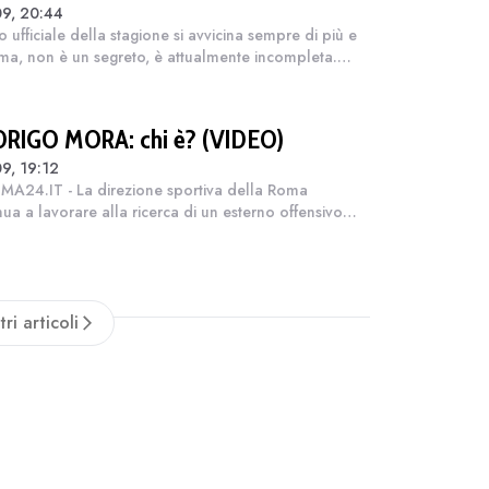
09, 20:44
ora troppe caselle da riempire
io ufficiale della stagione si avvicina sempre di più e
ma, non è un segreto, è attualmente incompleta.
Piero Gasperini attende con ansia dei nuovi tasselli,
lità, per alzare il...
RIGO MORA: chi è? (VIDEO)
9, 19:12
A24.IT - La direzione sportiva della Roma
nua a lavorare alla ricerca di un esterno offensivo
ossa soddisfare le richieste di Gasperini. Dopo aver
o diverse trattative, nelle ulti...
tri articoli