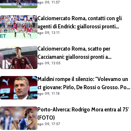
ago 09, 11:57
escludere il prestito con diritto di riscatto.
Si lavora per trovare l'intesa
Calciomercato Roma, contatti con gli
agenti di Endrick: giallorossi pronti
ago 09, 13:11
all'affondo. Aston Villa forte sul
brasiliano
Calciomercato Roma, scatto per
Cacciamani: giallorossi pronti a
ago 09, 13:05
migliorare l'offerta da 15 milioni di euro
più percentuale sulla futura rivendita
Maldini rompe il silenzio: "Volevamo un
ct giovane: Pirlo, De Rossi o Grosso. Poi
ago 09, 11:18
Malagò mi ha detto: «Pirlo non si può
prendere, decido io il Ct»"
Porto-Alverca: Rodrigo Mora entra al 75'
(FOTO)
ago 09, 17:57