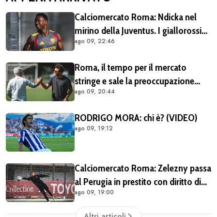
Calciomercato Roma: Ndicka nel
mirino della Juventus. I giallorossi
ago 09, 22:46
chiedono 30 milioni di euro
Roma, il tempo per il mercato
stringe e sale la preoccupazione
ago 09, 20:44
della tifoseria: ancora troppe caselle
da riempire
RODRIGO MORA: chi è? (VIDEO)
ago 09, 19:12
Calciomercato Roma: Zelezny passa
al Perugia in prestito con diritto di
ago 09, 19:00
riscatto
Altri articoli