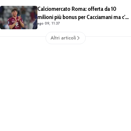
Calciomercato Roma: offerta da 10
milioni più bonus per Cacciamani ma c'è
ago 09, 11:37
distanza, interesse anche dell'Inter.
Cherubini vicino al Benevento
Altri articoli