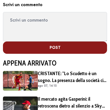
Scrivi un commento
POST
APPENA ARRIVATO
CRISTANTE: "Lo Scudetto è un
sogno. La presenza della società ci
ago 07, 14:15
dà una spinta anche sul mercato"
Il mercato agita Gasperini: il
retroscena dietro al silenzio a Sky