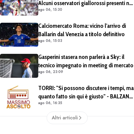
Alcuni osservatori giallorossi presenti nel
ago 06, 15:30
match di Champions con il Lione
Calciomercato Roma: vicino l'arrivo di
Ballarin dal Venezia a titolo definitivo
ago 06, 15:03
Gasperini stasera non parlerà a Sky: il
tecnico impegnato in meeting di mercato
ago 06, 23:09
TORRI: "Si possono discutere i tempi, ma
quanto fatto sin qui è giusto" - BALZANI:
ago 06, 16:35
"Nonostante Castro e Molina il mercato
ad oggi è insufficiente"
Altri articoli