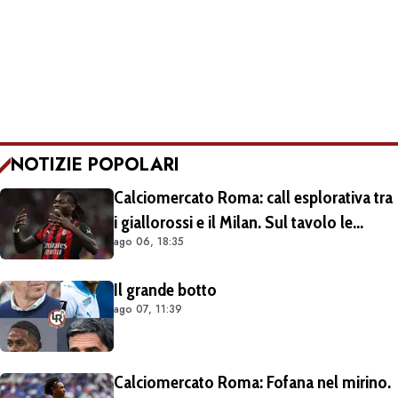
NOTIZIE POPOLARI
Calciomercato Roma: call esplorativa tra
i giallorossi e il Milan. Sul tavolo le
ago 06, 18:35
situazioni di Leao e Soulé
Il grande botto
ago 07, 11:39
Calciomercato Roma: Fofana nel mirino.