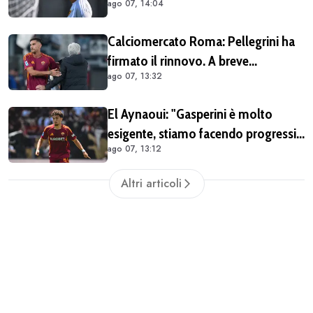
ago 07, 14:04
Sport. Ecco cosa è emerso dal
meeting con la proprietà
Calciomercato Roma: Pellegrini ha
firmato il rinnovo. A breve
ago 07, 13:32
l'ufficialità
El Aynaoui: "Gasperini è molto
esigente, stiamo facendo progressi.
ago 07, 13:12
Pellegrini merita il meglio"
Altri articoli