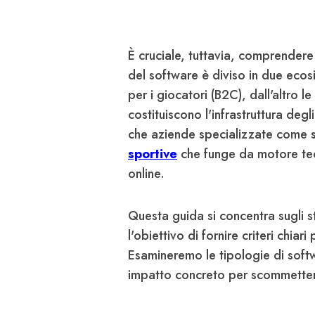
È cruciale, tuttavia, comprendere
del software è diviso in due ecosi
per i giocatori (B2C), dall'altro
costituiscono l'infrastruttura de
che aziende specializzate come s
sportive
che funge da motore tec
online.
Questa guida si concentra sugli s
l'obiettivo di fornire criteri chiar
Esamineremo le tipologie di softwa
impatto concreto per scommette