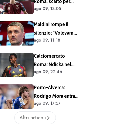
Roma, scatto per
Villa forte sul
ago 09, 13:05
Cacciamani:
brasiliano
giallorossi pronti a
Maldini rompe il
migliorare l'offerta
silenzio: "Volevamo
da 15 milioni di euro
ago 09, 11:18
un ct giovane: Pirlo,
più percentuale sulla
De Rossi o Grosso.
futura rivendita
Calciomercato
Poi Malagò mi ha
Roma: Ndicka nel
detto: «Pirlo non si
ago 09, 22:46
mirino della
può prendere,
Juventus. I
decido io il Ct»"
Porto-Alverca:
giallorossi chiedono
Rodrigo Mora entra
30 milioni di euro
ago 09, 17:57
al 75' (FOTO)
Altri articoli