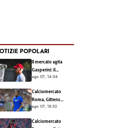
OTIZIE POPOLARI
Il mercato agita
Gasperini: il
ago 07, 14:04
retroscena dietro al
silenzio a Sky Sport.
Calciomercato
Ecco cosa è emerso
Roma, Gittens
dal meeting con la
ago 07, 18:52
nuovo nome per
proprietà
l'attacco:
Calciomercato
operazione fattibile