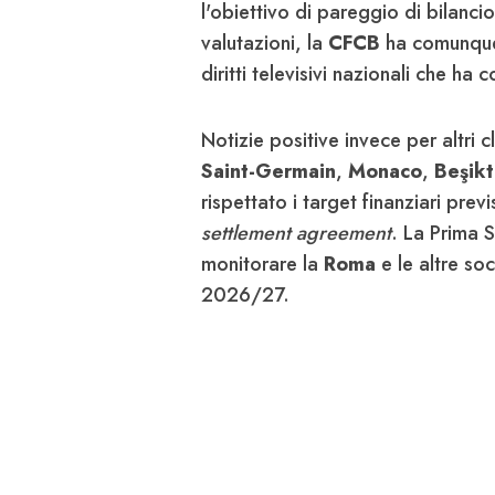
l'obiettivo di pareggio di bilanc
valutazioni, la
CFCB
ha comunque 
diritti televisivi nazionali che ha c
Notizie positive invece per altri c
Saint-Germain
,
Monaco
,
Beşikt
rispettato i target finanziari prev
settlement agreement
. La Prima 
monitorare la
Roma
e le altre so
2026/27.