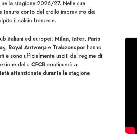
io nella stagione 2026/27. Nelle sue
tenuto conto del crollo imprevisto dei
olpito il calcio francese.
lub italiani ed europei:
Milan
,
Inter
,
Paris
aş
,
Royal Antwerp
e
Trabzonspor
hanno
isti e sono ufficialmente usciti dal regime di
Sezione della
CFCB
continuerà a
cietà attenzionate durante la stagione