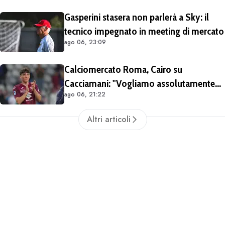
Gasperini stasera non parlerà a Sky: il
tecnico impegnato in meeting di mercato
ago 06, 23:09
Calciomercato Roma, Cairo su
Cacciamani: "Vogliamo assolutamente
ago 06, 21:22
tenerlo". Distanza tra i club sulla
valutazione del giocatore
Altri articoli