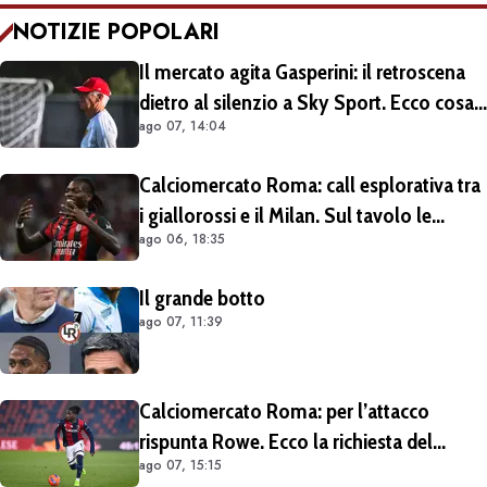
NOTIZIE POPOLARI
Il mercato agita Gasperini: il retroscena
dietro al silenzio a Sky Sport. Ecco cosa
ago 07, 14:04
è emerso dal meeting con la proprietà
Calciomercato Roma: call esplorativa tra
i giallorossi e il Milan. Sul tavolo le
ago 06, 18:35
situazioni di Leao e Soulé
Il grande botto
ago 07, 11:39
Calciomercato Roma: per l’attacco
rispunta Rowe. Ecco la richiesta del
ago 07, 15:15
Bologna