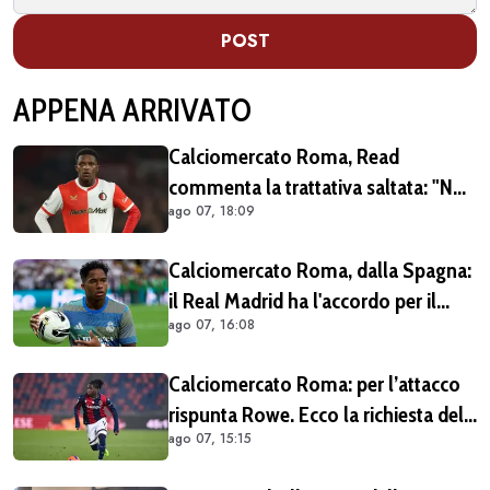
POST
APPENA ARRIVATO
Calciomercato Roma, Read
commenta la trattativa saltata: "Non
ago 07, 18:09
dovevo per forza lasciare il
Feyenoord. Giochiamo la
Calciomercato Roma, dalla Spagna:
Champions e ho ancora da imparare
il Real Madrid ha l'accordo per il
qui" (VIDEO)
ago 07, 16:08
prestito di Endrick in Premier League
Calciomercato Roma: per l’attacco
rispunta Rowe. Ecco la richiesta del
ago 07, 15:15
Bologna