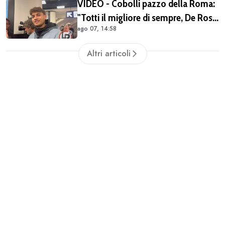
VIDEO - Cobolli pazzo della Roma:
"Totti il migliore di sempre, De Rossi
ago 07, 14:58
il miglior centrocampista. È il club
più grande in Italia"
Altri articoli