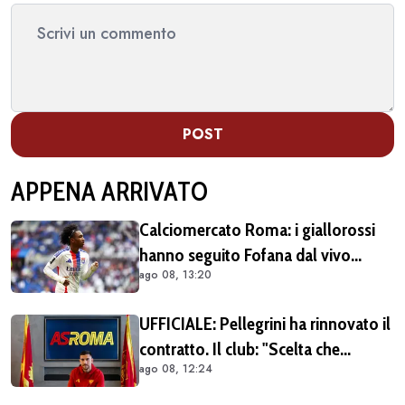
POST
APPENA ARRIVATO
Calciomercato Roma: i giallorossi
hanno seguito Fofana dal vivo
ago 08, 13:20
almeno in due occasioni. Costa
40/45 milioni
UFFICIALE: Pellegrini ha rinnovato il
contratto. Il club: "Scelta che
ago 08, 12:24
testimonia condivisione della
visione sportiva e dei valori del