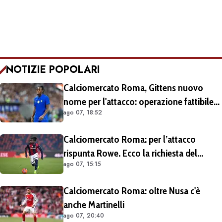
NOTIZIE POPOLARI
Calciomercato Roma, Gittens nuovo
nome per l'attacco: operazione fattibile
ago 07, 18:52
solo in prestito
Calciomercato Roma: per l’attacco
rispunta Rowe. Ecco la richiesta del
ago 07, 15:15
Bologna
Calciomercato Roma: oltre Nusa c'è
anche Martinelli
ago 07, 20:40