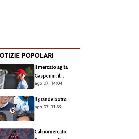
OTIZIE POPOLARI
Il mercato agita
Gasperini: il
ago 07, 14:04
retroscena dietro al
silenzio a Sky Sport.
Il grande botto
Ecco cosa è emerso
ago 07, 11:39
dal meeting con la
proprietà
Calciomercato