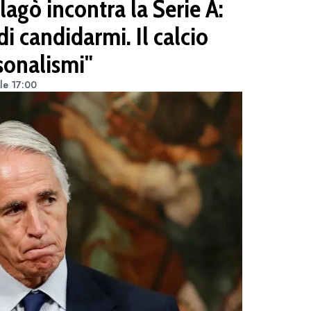
agò incontra la Serie A:
i candidarmi. Il calcio
sonalismi"
lle 17:00