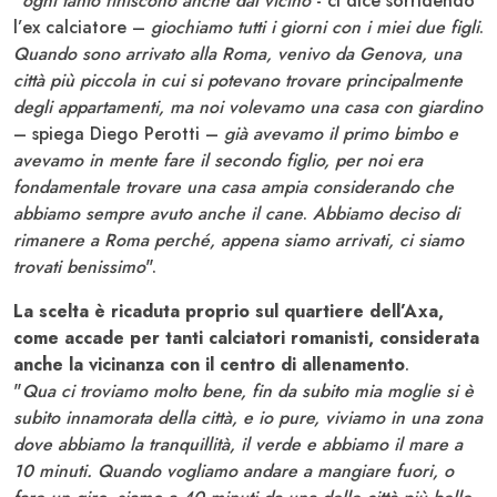
"
ogni tanto finiscono anche dal vicino
- ci dice sorridendo
l’ex calciatore –
giochiamo tutti i giorni con i miei due figli
.
Quando sono arrivato alla Roma, venivo da Genova, una
città più piccola in cui si potevano trovare principalmente
degli appartamenti, ma noi volevamo una casa con giardino
– spiega Diego Perotti –
già avevamo il primo bimbo e
avevamo in mente fare il secondo figlio, per noi era
fondamentale trovare una casa ampia considerando che
abbiamo sempre avuto anche il cane
.
Abbiamo deciso di
rimanere a Roma perché, appena siamo arrivati, ci siamo
trovati benissimo
".
La scelta è ricaduta proprio sul quartiere dell’Axa,
come accade per tanti calciatori romanisti, considerata
anche la vicinanza con il centro di allenamento
.
"
Qua ci troviamo molto bene, fin da subito mia moglie si è
subito innamorata della città, e io pure, viviamo in una zona
dove abbiamo la tranquillità, il verde e abbiamo il mare a
10 minuti. Quando vogliamo andare a mangiare fuori, o