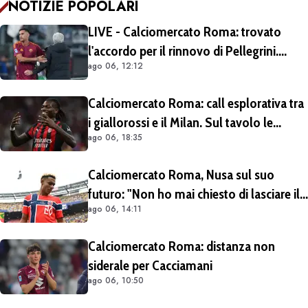
NOTIZIE POPOLARI
LIVE - Calciomercato Roma: trovato
l'accordo per il rinnovo di Pellegrini.
ago 06, 12:12
Prolungamento di un solo anno
Calciomercato Roma: call esplorativa tra
i giallorossi e il Milan. Sul tavolo le
ago 06, 18:35
situazioni di Leao e Soulé
Calciomercato Roma, Nusa sul suo
futuro: "Non ho mai chiesto di lasciare il
ago 06, 14:11
Lipsia". Giallorossi ancora al lavoro
sull'operazione
Calciomercato Roma: distanza non
siderale per Cacciamani
ago 06, 10:50