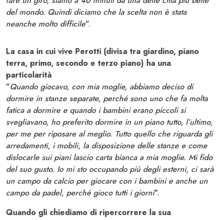
fare un giro, siamo a 40 minuti da una delle città più belle
del mondo. Quindi diciamo che la scelta non è stata
neanche molto difficile
".
La casa in cui vive Perotti (divisa tra giardino, piano
terra, primo, secondo e terzo piano) ha una
particolarità
"
Quando giocavo, con mia moglie, abbiamo deciso di
dormire in stanze separate, perché sono uno che fa molta
fatica a dormire e quando i bambini erano piccoli si
svegliavano, ho preferito dormire in un piano tutto, l’ultimo,
per me per riposare al meglio
.
Tutto quello che riguarda gli
arredamenti, i mobili, la disposizione delle stanze e come
dislocarle sui piani lascio carta bianca a mia moglie. Mi fido
del suo gusto. Io mi sto occupando più degli esterni, ci sarà
un campo da calcio per giocare con i bambini e anche un
campo da padel, perché gioco tutti i giorni
".
Quando gli chiediamo di ripercorrere la sua