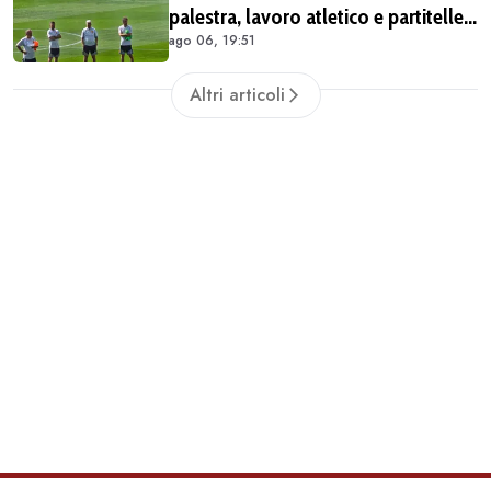
palestra, lavoro atletico e partitelle.
ago 06, 19:51
Malen in gruppo
Altri articoli