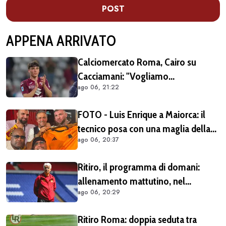
POST
APPENA ARRIVATO
Calciomercato Roma, Cairo su
Cacciamani: "Vogliamo
ago 06, 21:22
assolutamente tenerlo"
FOTO - Luis Enrique a Maiorca: il
tecnico posa con una maglia della
ago 06, 20:37
Roma insieme ai tifosi giallorossi
Ritiro, il programma di domani:
allenamento mattutino, nel
ago 06, 20:29
pomeriggio il trasferimento a
Brighton
Ritiro Roma: doppia seduta tra