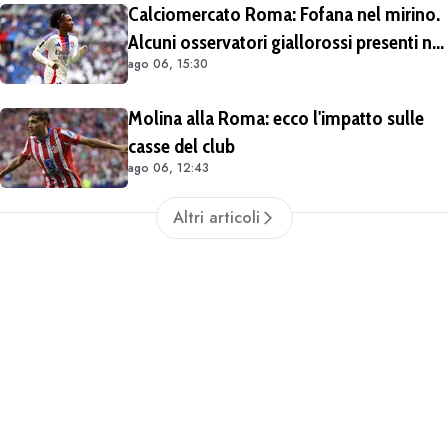
Calciomercato Roma: Fofana nel mirino.
Alcuni osservatori giallorossi presenti nel
ago 06, 15:30
match di Champions con il Lione
Molina alla Roma: ecco l'impatto sulle
casse del club
ago 06, 12:43
Altri articoli