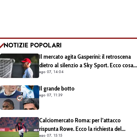
NOTIZIE POPOLARI
Il mercato agita Gasperini: il retroscena
dietro al silenzio a Sky Sport. Ecco cosa
ago 07, 14:04
è emerso dal meeting con la proprietà
Il grande botto
ago 07, 11:39
Calciomercato Roma: per l’attacco
rispunta Rowe. Ecco la richiesta del
ago 07, 15:15