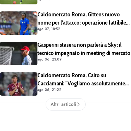
Bologna
Calciomercato Roma, Gittens nuovo
nome per l'attacco: operazione fattibile
ago 07, 18:52
solo in prestito
Gasperini stasera non parlerà a Sky: il
tecnico impegnato in meeting di mercato
ago 06, 23:09
Calciomercato Roma, Cairo su
Cacciamani: "Vogliamo assolutamente
ago 06, 21:22
tenerlo". Distanza tra i club sulla
valutazione del giocatore
Altri articoli