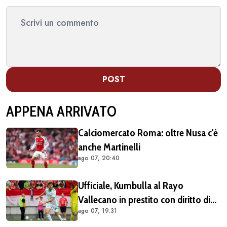
POST
APPENA ARRIVATO
Calciomercato Roma: oltre Nusa c'è
anche Martinelli
ago 07, 20:40
Ufficiale, Kumbulla al Rayo
Vallecano in prestito con diritto di
ago 07, 19:31
riscatto (COMUNICATO)