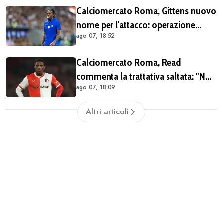
Calciomercato Roma, Gittens nuovo
nome per l'attacco: operazione
ago 07, 18:52
fattibile solo in prestito
Calciomercato Roma, Read
commenta la trattativa saltata: "Non
ago 07, 18:09
dovevo per forza lasciare il
Feyenoord. Giochiamo la
Altri articoli
Champions e ho ancora da imparare
qui" (VIDEO)