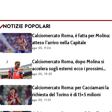
NOTIZIE POPOLARI
Calciomercato Roma, è fatta per Molina:
atteso l’arrivo nella Capitale
ago 05, 9:24
Calciomercato Roma, dopo Molina si
accelera sugli esterni: ecco i prossimi
ago 05, 19:25
obiettivi
Calciomercato Roma: per Cacciamani la
richiesta del Torino è di 15+5 milioni
ago 05, 11:01