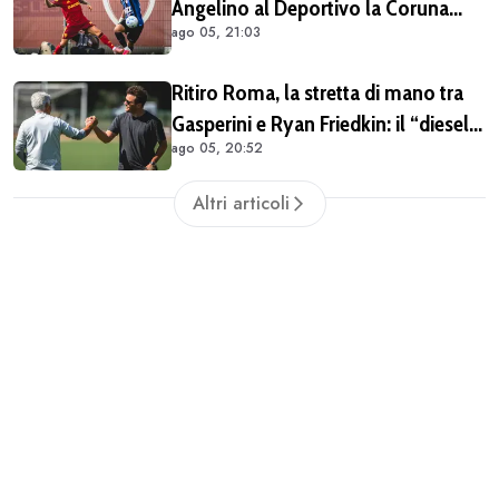
Angelino al Deportivo la Coruna
ago 05, 21:03
(COMUNICATO)
Ritiro Roma, la stretta di mano tra
Gasperini e Ryan Friedkin: il “diesel”
ago 05, 20:52
giallorosso ha iniziato a ingranare
Altri articoli