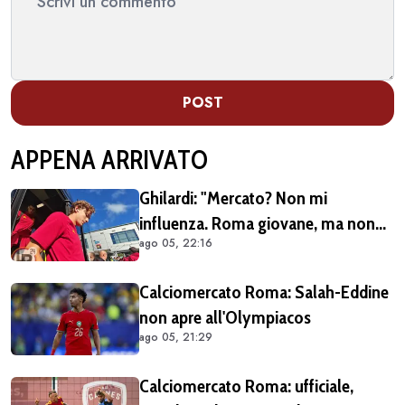
POST
APPENA ARRIVATO
Ghilardi: "Mercato? Non mi
influenza. Roma giovane, ma non
ago 05, 22:16
siamo alle prime armi"
Calciomercato Roma: Salah-Eddine
non apre all'Olympiacos
ago 05, 21:29
Calciomercato Roma: ufficiale,