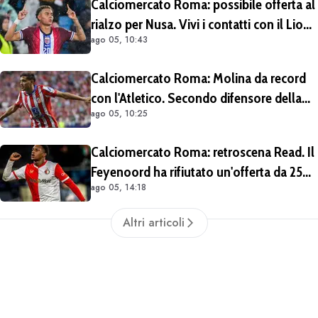
Calciomercato Roma: possibile offerta al
rialzo per Nusa. Vivi i contatti con il Lione
ago 05, 10:43
per Fofana
Calciomercato Roma: Molina da record
con l'Atletico. Secondo difensore della
ago 05, 10:25
Liga per gol e assist nelle ultime 4
stagioni
Calciomercato Roma: retroscena Read. Il
Feyenoord ha rifiutato un'offerta da 25
ago 05, 14:18
milioni di euro più 4 di bonus
Altri articoli