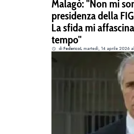
Malagò: "Non mi son
presidenza della FI
La sfida mi affascin
tempo"
di
FedericoL
martedì, 14 aprile 2026 a