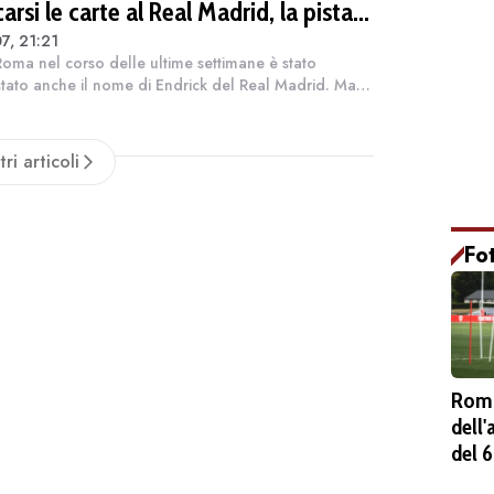
arsi le carte al Real Madrid, la pista
7, 21:21
complica
Roma nel corso delle ultime settimane è stato
tato anche il nome di Endrick del Real Madrid. Ma
do le ultime notizie non è un'operazione semplice.
catore infatti sarebbe convinto...
tri articoli
Fo
Roma
dell
del 