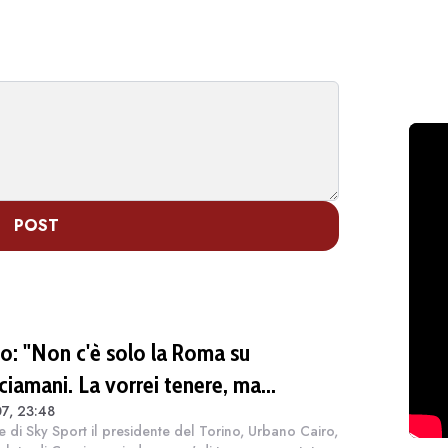
POST
ro: "Non c'è solo la Roma su
ciamani. La vorrei tenere, ma
7, 23:48
iamo"
e di Sky Sport il presidente del Torino, Urbano Cairo,