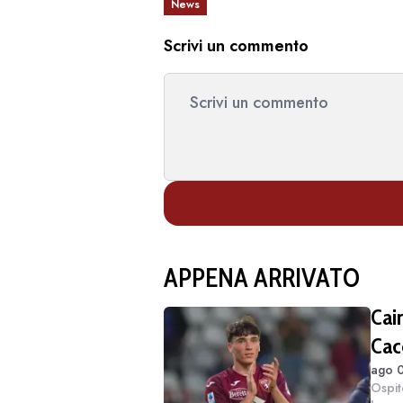
News
Scrivi un commento
APPENA ARRIVATO
Cai
Cac
ago 0
ved
Ospit