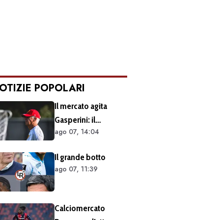
OTIZIE POPOLARI
Il mercato agita
Gasperini: il
ago 07, 14:04
retroscena dietro al
silenzio a Sky Sport.
Il grande botto
Ecco cosa è emerso
ago 07, 11:39
dal meeting con la
proprietà
Calciomercato