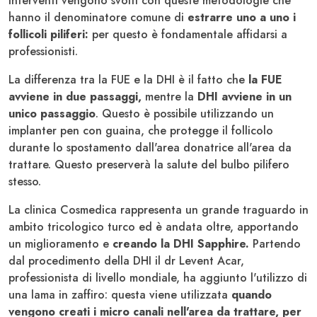
interventi vengono svolti con queste metodologie che
hanno il denominatore comune di
estrarre uno a uno i
follicoli piliferi:
per questo è fondamentale affidarsi a
professionisti.
La differenza tra la FUE e la DHI è il fatto che
la FUE
avviene in due passaggi,
mentre la
DHI avviene in un
unico passaggio
. Questo è possibile utilizzando un
implanter pen con guaina, che protegge il follicolo
durante lo spostamento dall'area donatrice all'area da
trattare. Questo preserverà la salute del bulbo pilifero
stesso.
La clinica Cosmedica rappresenta un grande traguardo in
ambito tricologico turco ed è andata oltre, apportando
un miglioramento e
creando la DHI Sapphire.
Partendo
dal procedimento della DHI il dr Levent Acar,
professionista di livello mondiale, ha aggiunto l'utilizzo di
una lama in zaffiro: questa viene utilizzata
quando
vengono creati i micro canali nell'area da trattare, per