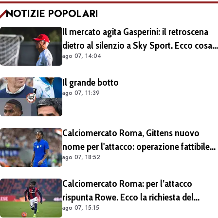
NOTIZIE POPOLARI
Il mercato agita Gasperini: il retroscena
dietro al silenzio a Sky Sport. Ecco cosa
ago 07, 14:04
è emerso dal meeting con la proprietà
Il grande botto
ago 07, 11:39
Calciomercato Roma, Gittens nuovo
nome per l'attacco: operazione fattibile
ago 07, 18:52
solo in prestito
Calciomercato Roma: per l’attacco
rispunta Rowe. Ecco la richiesta del
ago 07, 15:15
Bologna