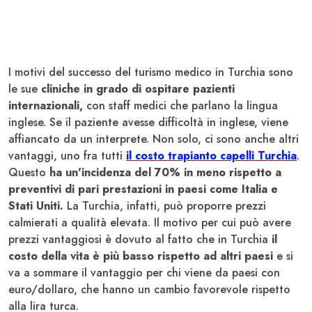
I motivi del successo del turismo medico in Turchia sono
le sue
cliniche in grado di ospitare pazienti
internazionali,
con staff medici che parlano la lingua
inglese. Se il paziente avesse difficoltà in inglese, viene
affiancato da un interprete. Non solo, ci sono anche altri
vantaggi, uno fra tutti
il costo trapianto capelli Turchia
.
Questo
ha un'incidenza del 70% in meno rispetto a
preventivi di pari prestazioni in paesi come Italia e
Stati Uniti.
La Turchia, infatti, può proporre prezzi
calmierati a qualità elevata. Il motivo per cui può avere
prezzi vantaggiosi è dovuto al fatto che in Turchia
il
costo della vita è più basso rispetto ad altri paesi
e si
va a sommare il vantaggio per chi viene da paesi con
euro/dollaro, che hanno un cambio favorevole rispetto
alla lira turca.