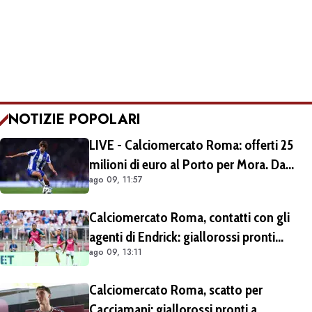
NOTIZIE POPOLARI
LIVE - Calciomercato Roma: offerti 25
milioni di euro al Porto per Mora. Da
ago 09, 11:57
escludere il prestito con diritto di riscatto.
Si lavora per trovare l'intesa
Calciomercato Roma, contatti con gli
agenti di Endrick: giallorossi pronti
ago 09, 13:11
all'affondo. Aston Villa forte sul
brasiliano
Calciomercato Roma, scatto per
Cacciamani: giallorossi pronti a