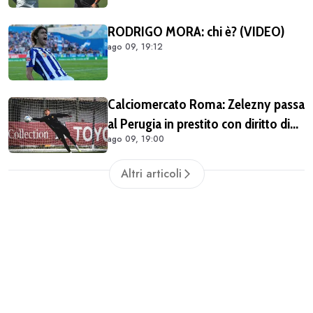
da riempire
RODRIGO MORA: chi è? (VIDEO)
ago 09, 19:12
Calciomercato Roma: Zelezny passa
al Perugia in prestito con diritto di
ago 09, 19:00
riscatto
Altri articoli