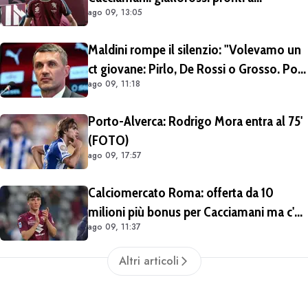
ago 09, 13:05
migliorare l'offerta da 15 milioni di euro
più percentuale sulla futura rivendita
Maldini rompe il silenzio: "Volevamo un
ct giovane: Pirlo, De Rossi o Grosso. Poi
ago 09, 11:18
Malagò mi ha detto: «Pirlo non si può
prendere, decido io il Ct»"
Porto-Alverca: Rodrigo Mora entra al 75'
(FOTO)
ago 09, 17:57
Calciomercato Roma: offerta da 10
milioni più bonus per Cacciamani ma c'è
ago 09, 11:37
distanza, interesse anche dell'Inter.
Cherubini vicino al Benevento
Altri articoli