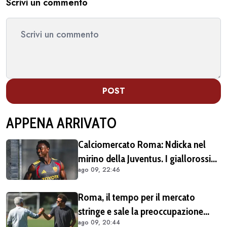
Scrivi un commento
POST
APPENA ARRIVATO
Calciomercato Roma: Ndicka nel
mirino della Juventus. I giallorossi
ago 09, 22:46
chiedono 30 milioni di euro
Roma, il tempo per il mercato
stringe e sale la preoccupazione
ago 09, 20:44
della tifoseria: ancora troppe caselle