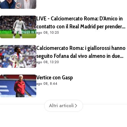
LIVE - Calciomercato Roma: D'Amico in
contatto con il Real Madrid per prendere
ago 08, 10:25
Endrick in prestito con diritto di riscatto.
Mezza Premier League sul brasiliano
Calciomercato Roma: i giallorossi hanno
seguito Fofana dal vivo almeno in due
ago 08, 13:20
occasioni. Costa 40/45 milioni
Vertice con Gasp
ago 08, 8:44
Altri articoli