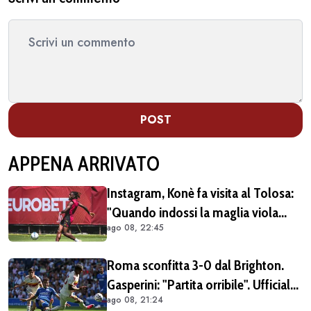
POST
APPENA ARRIVATO
Instagram, Konè fa visita al Tolosa:
"Quando indossi la maglia viola
ago 08, 22:45
diventi parte della famiglia. Era
importante tornare qui" (FOTO E
Roma sconfitta 3-0 dal Brighton.
VIDEO)
Gasperini: "Partita orribile". Ufficiale
ago 08, 21:24
il rinnovo di Pellegrini