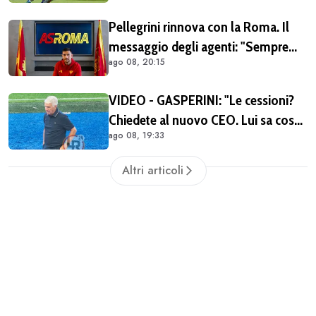
Pellegrini rinnova con la Roma. Il
messaggio degli agenti: "Sempre
ago 08, 20:15
orgogliosi di essere al tuo fianco"
(FOTO)
VIDEO - GASPERINI: "Le cessioni?
Chiedete al nuovo CEO. Lui sa cosa
ago 08, 19:33
può fare la Roma"
Altri articoli