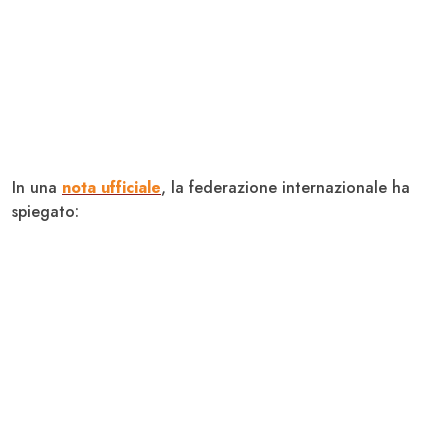
In una
nota ufficiale
, la federazione internazionale ha
spiegato: