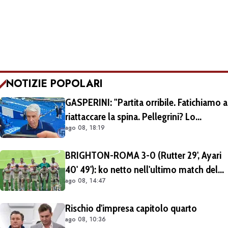
NOTIZIE POPOLARI
GASPERINI: "Partita orribile. Fatichiamo a
riattaccare la spina. Pellegrini? Lo
ago 08, 18:19
rivedremo in campo tra un mese.
Cessioni? Chiedete al CEO"
BRIGHTON-ROMA 3-0 (Rutter 29', Ayari
40' 49'): ko netto nell'ultimo match del
ago 08, 14:47
tour britannico (FOTO e VIDEO)
Rischio d'impresa capitolo quarto
ago 08, 10:36