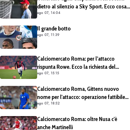
dietro al silenzio a Sky Sport. Ecco cosa
ago 07, 14:04
è emerso dal meeting con la proprietà
Il grande botto
ago 07, 11:39
Calciomercato Roma: per l’attacco
rispunta Rowe. Ecco la richiesta del
ago 07, 15:15
Bologna
Calciomercato Roma, Gittens nuovo
nome per l'attacco: operazione fattibile
ago 07, 18:52
solo in prestito
Calciomercato Roma: oltre Nusa c'è
anche Martinelli