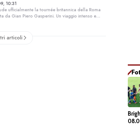
9, 10:31
iude ufficialmente la tournée britannica della Roma
ta da Gian Piero Gasperini. Un viaggio intenso e
nte tra Galles e Inghilterra che ha visto i giallorossi
nati in un fondamentale...
tri articoli
Fo
Brig
08.0