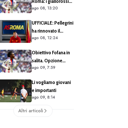
Roma: i giallorossi
(FOTO e VIDEO)
ago 08, 13:20
hanno seguito
Fofana dal vivo
UFFICIALE: Pellegrini
almeno in due
ha rinnovato il
occasioni. Costa
ago 08, 12:24
contratto. Il club:
40/45 milioni
"Scelta che
Obiettivo Fofana in
testimonia
salita. Opzione
condivisione della
ago 09, 7:59
Mbaye in prestito
visione sportiva e
dei valori del
Li vogliamo giovani
progetto romanista"
e importanti
ago 09, 8:14
Altri articoli