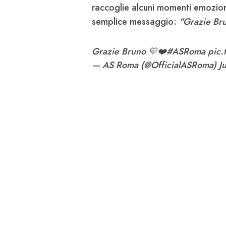
raccoglie alcuni momenti emozion
semplice messaggio:
"Grazie Br
Grazie Bruno 💛❤️
#ASRoma
pic
— AS Roma (@OfficialASRoma)
J