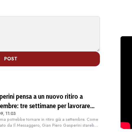
POST
perini pensa a un nuovo ritiro a
tembre: tre settimane per lavorare
9, 11:03
ante la sosta
ma potrebbe tornare in ritiro già a settembre. Come
tato da Il Messaggero, Gian Piero Gasperini starebbe
ndo di sfruttare la prima lunga pausa del