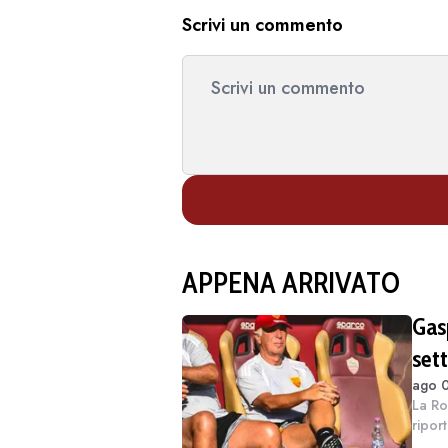
Scrivi un commento
APPENA ARRIVATO
Gas
set
ago 0
dur
La Ro
ripor
pensa