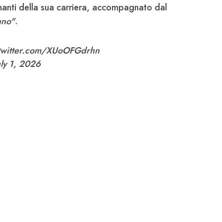
anti della sua carriera, accompagnato dal
uno"
.
.twitter.com/XUoOFGdrhn
uly 1, 2026