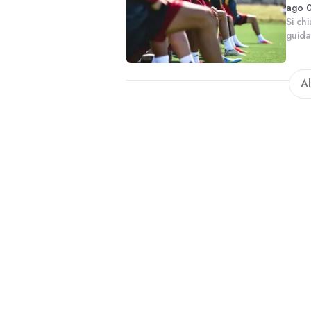
ago 0
Si ch
guida
proba
impeg
Al